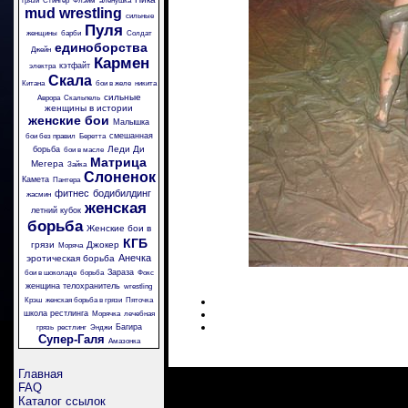
грязи
Стингер
Флэйм
аленушка
mud wrestling
сильные
Пуля
женщины
барби
Солдат
единоборства
Джейн
Кармен
кэтфайт
электра
Скала
Китана
бои в желе
никита
сильные
Аврора
Скальпель
женщины в истории
женские бои
Малышка
смешанная
бои без правил
Беретта
Леди Ди
борьба
бои в масле
Матрица
Мегера
Зайка
Слоненок
Камета
Пантера
фитнес
бодибилдинг
жасмин
женская
летний кубок
борьба
Женские бои в
КГБ
грязи
Джокер
Моряча
Анечка
эротическая борьба
Зараза
бои в шоколаде
борьба
Фокс
женщина телохранитель
wrestling
Крэш
женская борьба в грязи
Пяточка
школа рестлинга
Морячка
лечебная
Багира
грязь
рестлинг
Энджи
Супер-Галя
Амазонка
Главная
FAQ
Каталог ссылок