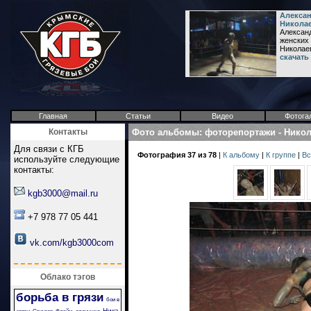
Алексан
Никола
Александ
женских 
Николае
скачать
Главная
Статьи
Видео
Фотога
Контакты
Фото альбомы
:
фоторепортажи
-
Никол
Для связи с КГБ
Фотография 37 из 78
|
К альбому
|
К группе
|
Вс
используйте следующие
контакты:
kgb3000@mail.ru
+7 978 77 05 441
vk.com/kgb3000com
Облако тэгов
борьба в грязи
бои в
Ника