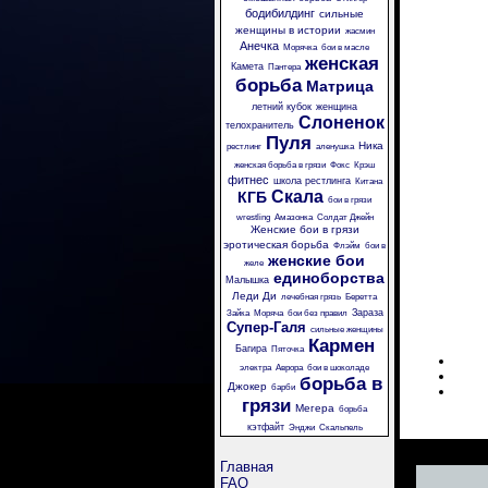
бодибилдинг
сильные
женщины в истории
жасмин
Анечка
Морячка
бои в масле
женская
Камета
Пантера
борьба
Матрица
летний кубок
женщина
Слоненок
телохранитель
Пуля
Ника
рестлинг
аленушка
женская борьба в грязи
Фокс
Крэш
фитнес
школа рестлинга
Китана
Скала
КГБ
бои в грязи
wrestling
Амазонка
Солдат Джейн
Женские бои в грязи
эротическая борьба
Флэйм
бои в
женские бои
желе
единоборства
Малышка
Леди Ди
лечебная грязь
Беретта
Зараза
Зайка
Моряча
бои без правил
Супер-Галя
сильные женщины
Кармен
Багира
Пяточка
электра
Аврора
бои в шоколаде
борьба в
Джокер
барби
грязи
Мегера
борьба
кэтфайт
Энджи
Скальпель
Главная
FAQ