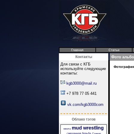
Главная
Статьи
Контакты
Фото альб
Для связи с КГБ
Фотография 
используйте следующие
контакты:
kgb3000@mail.ru
+7 978 77 05 441
vk.com/kgb3000com
Облако тэгов
mud wrestling
никита
смешанная борьба
Стингер