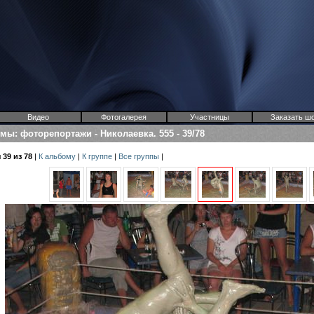
Видео
Фотогалерея
Участницы
Заказать ш
омы
:
фоторепортажи
-
Николаевка. 555
-
39/78
39 из 78
|
К альбому
|
К группе
|
Все группы
|