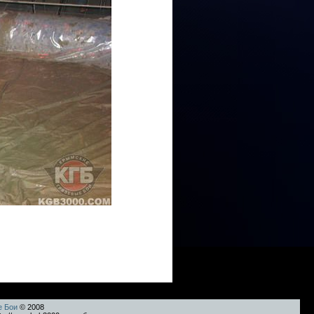
е Бои
© 2008