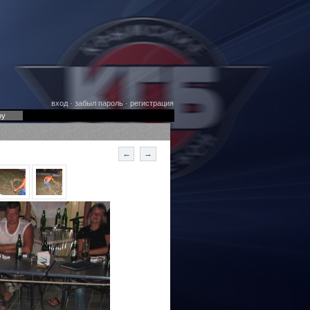
вход
·
забыл пароль
·
регистрация
оу
←
→