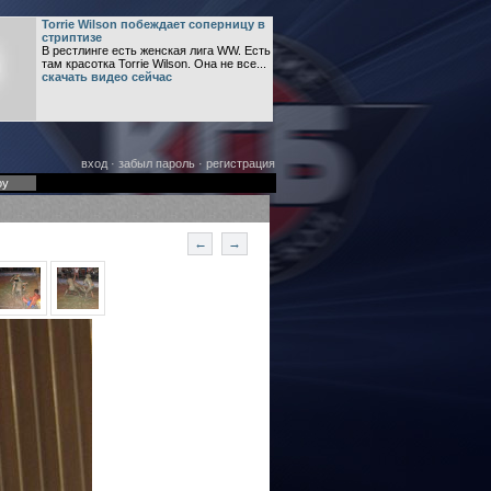
Torrie Wilson побеждает соперницу в
стриптизе
В рестлинге есть женская лига WW. Есть
там красотка Torrie Wilson. Она не все...
скачать видео сейчас
вход
·
забыл пароль
·
регистрация
оу
←
→