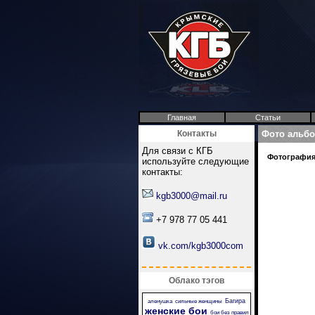
Главная
Статьи
Контакты
Фото альб
Для связи с КГБ
Фотография 
используйте следующие
контакты:
kgb3000@mail.ru
+7 978 77 05 441
vk.com/kgb3000com
Облако тэгов
Багира
аленушка
сильные женщины
женские бои
бои без правил