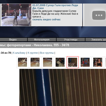
01.07.2008 Супер Галя против Леди
Ди. Саки
Борьба девушек гладиаторов Супер
Гали и Леди Ди на шоу Женские бои в
грязи в ...
скачать видео сейчас
Видео
Фотогалерея
Участницы
Заказать ш
омы
:
фоторепортажи
-
Николаевка. 555
-
34/78
34 из 78
|
К альбому
|
К группе
|
Все группы
|