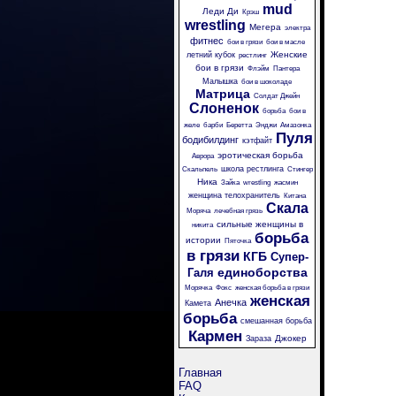
mud
Леди Ди
Крэш
wrestling
Мегера
электра
фитнес
бои в грязи
бои в масле
Женские
летний кубок
рестлинг
бои в грязи
Флэйм
Пантера
Малышка
бои в шоколаде
Матрица
Солдат Джейн
Слоненок
борьба
бои в
желе
барби
Беретта
Энджи
Амазонка
Пуля
бодибилдинг
кэтфайт
эротическая борьба
Аврора
школа рестлинга
Скальпель
Стингер
Ника
Зайка
wrestling
жасмин
женщина телохранитель
Китана
Скала
Моряча
лечебная грязь
сильные женщины в
никита
борьба
истории
Пяточка
в грязи
КГБ
Супер-
единоборства
Галя
Морячка
Фокс
женская борьба в грязи
женская
Анечка
Камета
борьба
смешанная борьба
Кармен
Джокер
Зараза
Главная
FAQ