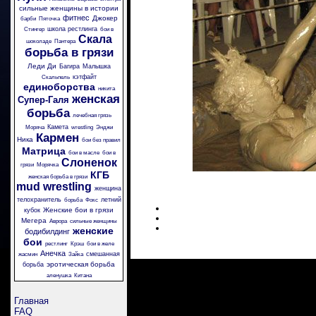
сильные женщины в истории
фитнес
Джокер
барби
Пяточка
школа рестлинга
Стингер
бои в
Скала
шоколаде
Пантера
борьба в грязи
Леди Ди
Багира
Малышка
кэтфайт
Скальпель
единоборства
никита
женская
Супер-Галя
борьба
лечебная грязь
Камета
Моряча
wrestling
Энджи
Кармен
Ника
бои без правил
Матрица
бои в масле
бои в
Слоненок
грязи
Морячка
КГБ
женская борьба в грязи
mud wrestling
женщина
телохранитель
летний
борьба
Фокс
Женские бои в грязи
кубок
Мегера
Аврора
сильные женщины
женские
бодибилдинг
бои
рестлинг
Крэш
бои в желе
Анечка
смешанная
жасмин
Зайка
эротическая борьба
борьба
аленушка
Китана
Главная
FAQ