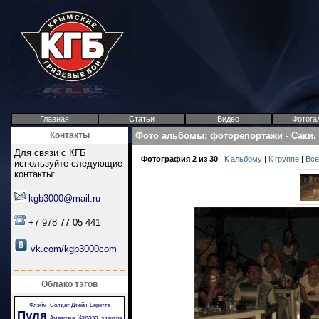
Главная
Статьи
Видео
Фотога
Контакты
Фото альбомы
:
фоторепортажи
-
Саки.
Для связи с КГБ
Фотография 2 из 30
|
К альбому
|
К группе
|
Все
используйте следующие
контакты:
kgb3000@mail.ru
+7 978 77 05 441
vk.com/kgb3000com
Облако тэгов
Флэйм
Солдат Джейн
Беретта
Пуля
Зараза
Амазонка
электра