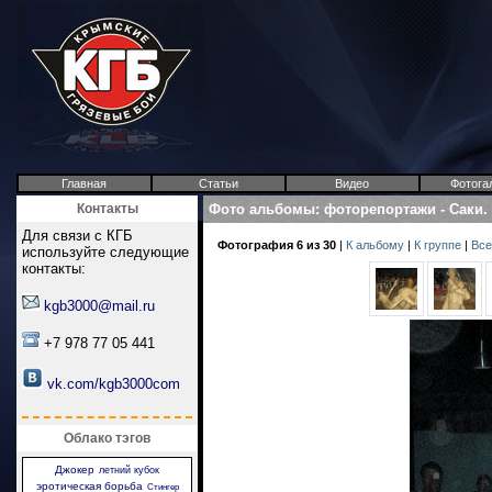
Главная
Статьи
Видео
Фотога
Контакты
Фото альбомы
:
фоторепортажи
-
Саки.
Для связи с КГБ
Фотография 6 из 30
|
К альбому
|
К группе
|
Все
используйте следующие
контакты:
kgb3000@mail.ru
+7 978 77 05 441
vk.com/kgb3000com
Облако тэгов
Джокер
летний кубок
эротическая борьба
Стингер