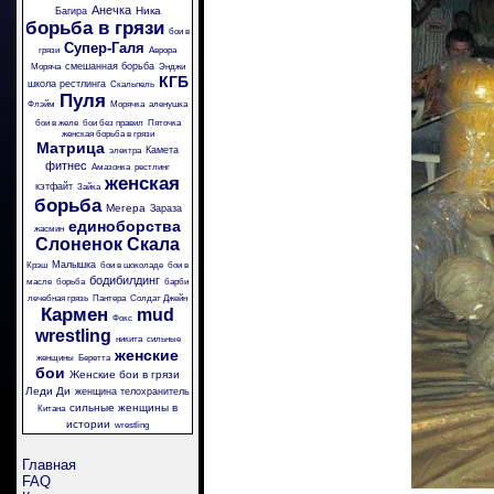
Анечка
Ника
Багира
борьба в грязи
бои в
Супер-Галя
грязи
Аврора
смешанная борьба
Моряча
Энджи
КГБ
школа рестлинга
Скальпель
Пуля
Флэйм
Морячка
аленушка
бои в желе
бои без правил
Пяточка
женская борьба в грязи
Матрица
Камета
электра
фитнес
Амазонка
рестлинг
женская
кэтфайт
Зайка
борьба
Мегера
Зараза
единоборства
жасмин
Слоненок
Скала
Малышка
Крэш
бои в шоколаде
бои в
бодибилдинг
масле
борьба
барби
лечебная грязь
Пантера
Солдат Джейн
Кармен
mud
Фокс
wrestling
никита
сильные
женские
женщины
Беретта
бои
Женские бои в грязи
Леди Ди
женщина телохранитель
сильные женщины в
Китана
истории
wrestling
Главная
FAQ