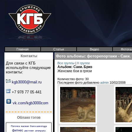
Главная
Статьи
Видео
Фотога
Контакты
Фото альбомы
:
фоторепортажи
-
Саки.
Для связи с КГБ
Все группы
|
К группе
Альбом: Саки. Бриз
используйте следующие
Женские бои в грязи
контакты:
Количество фото: 30
kgb3000@mail.ru
Последнее фото добавлено
admin
10/02/2008
+7 978 77 05 441
vk.com/kgb3000com
Облако тэгов
Пяточка
жасмин
бои в шоколаде
фитнес
рестлинг
аленушка