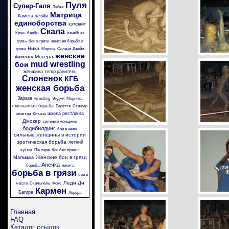
Пуля
Супер-Галя
Зайка
Матрица
Камета
Флэйм
единоборства
кэтфайт
Скала
Крэш
барби
лечебная
грязь
бои в грязи
женская борьба в
Ника
грязи
Моряча
Солдат Джейн
женские
Мегера
Амазонка
mud wrestling
бои
женщина телохранитель
Слоненок
КГБ
женская борьба
Зараза
wrestling
Энджи
Морячка
смешанная борьба
Беретта
Стингер
школа рестлинга
электра
Китана
Джокер
сильные женщины
бодибилдинг
бои в желе
сильные женщины в истории
эротическая борьба
летний
кубок
Пантера
бои без правил
Женские бои в грязи
Малышка
Анечка
борьба
никита
борьба в грязи
бои в
Леди Ди
масле
Скальпель
Фокс
Кармен
Багира
Аврора
Главная
FAQ
Каталог ссылок