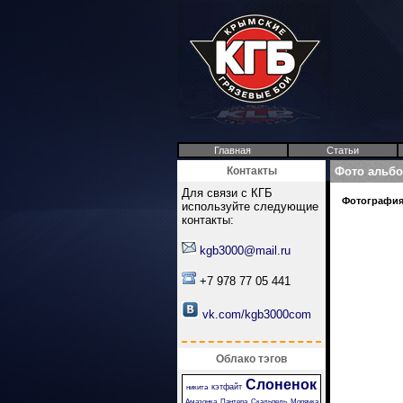
Главная
Статьи
Контакты
Фото альб
Для связи с КГБ
Фотография 
используйте следующие
контакты:
kgb3000@mail.ru
+7 978 77 05 441
vk.com/kgb3000com
Облако тэгов
Слоненок
кэтфайт
никита
Амазонка
Пантера
Скальпель
Морячка