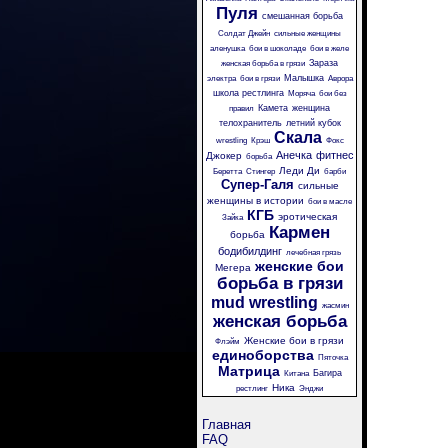
Пуля
смешанная борьба
Солдат Джейн
сильные женщины
аленушка
бои в шоколаде
бои в желе
Зараза
женская борьба в грязи
Малышка
электра
бои в грязи
Аврора
школа рестлинга
Моряча
бои без
Камета
женщина
правил
телохранитель
летний кубок
Скала
wrestling
Крэш
Фокс
Анечка
фитнес
Джокер
борьба
Леди Ди
Беретта
Стингер
барби
Супер-Галя
сильные
женщины в истории
бои в масле
КГБ
эротическая
Зайка
Кармен
борьба
бодибилдинг
лечебная грязь
женские бои
Мегера
борьба в грязи
mud wrestling
жасмин
женская борьба
Женские бои в грязи
Флэйм
единоборства
Пяточка
Матрица
Багира
Китана
Ника
рестлинг
Энджи
Главная
FAQ