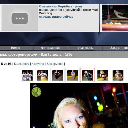
Смешанная борьба в грязи
парень дерется с девушкой в грязи Mud
Wrestling
скачать видео сейчас
Видео
Фотогалерея
Участницы
Заказать ш
омы
:
фоторепортажи
-
КакТыБель
-
5/96
5 из 96
|
К альбому
|
К группе
|
Все группы
|