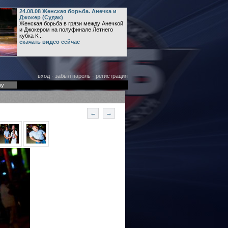
24.08.08 Женская борьба. Анечка и
Джокер (Судак)
Женская борьба в грязи между Анечкой
и Джокером на полуфинале Летнего
кубка К...
скачать видео сейчас
вход
·
забыл пароль
·
регистрация
оу
←
→