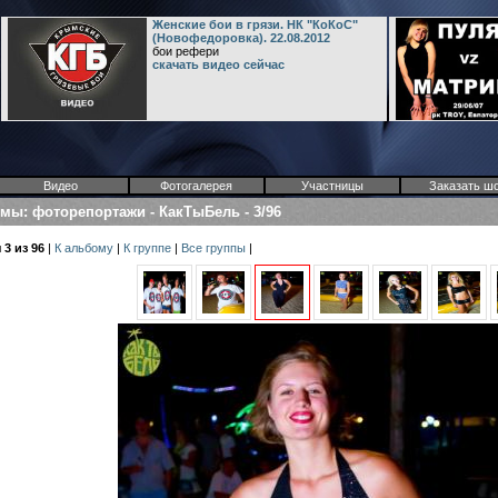
Женские бои в грязи. НК "КоКоС"
(Новофедоровка). 22.08.2012
бои рефери
скачать видео сейчас
Видео
Фотогалерея
Участницы
Заказать ш
омы
:
фоторепортажи
-
КакТыБель
-
3/96
3 из 96
|
К альбому
|
К группе
|
Все группы
|