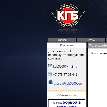
Главная
Статьи
Контакты
Фото альб
Для связи с КГБ
Фотография 
используйте следующие
контакты:
kgb3000@mail.ru
+7 978 77 05 441
vk.com/kgb3000com
Облако тэгов
борьба в
Анечка