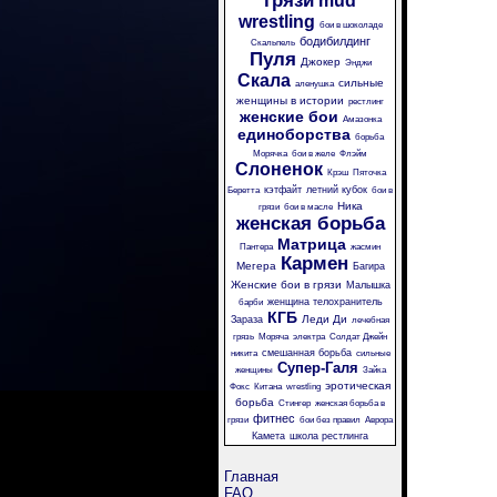
грязи
mud
wrestling
бои в шоколаде
бодибилдинг
Скальпель
Пуля
Джокер
Энджи
Скала
сильные
аленушка
женщины в истории
рестлинг
женские бои
Амазонка
единоборства
борьба
Морячка
бои в желе
Флэйм
Слоненок
Крэш
Пяточка
кэтфайт
летний кубок
Беретта
бои в
Ника
грязи
бои в масле
женская борьба
Матрица
Пантера
жасмин
Кармен
Мегера
Багира
Женские бои в грязи
Малышка
женщина телохранитель
барби
КГБ
Леди Ди
Зараза
лечебная
грязь
Моряча
электра
Солдат Джейн
смешанная борьба
никита
сильные
Супер-Галя
женщины
Зайка
эротическая
Фокс
Китана
wrestling
борьба
Стингер
женская борьба в
фитнес
грязи
бои без правил
Аврора
Камета
школа рестлинга
Главная
FAQ