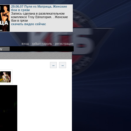
29.06.07 Пуля vs Матрица. Женские
бои в грязи
Запись сделана в развлекательном
комплексе Troy Евпатория. . Женские
бои в грязи
скачать видео сейчас
вход
·
забыл пароль
·
регистрация
оу
←
→