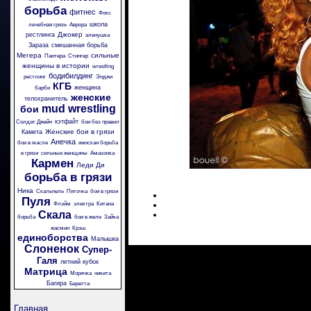
борьба
фитнес
Фокс
школа
лечебная грязь
Аврора
Джокер
рестлинга
аленушка
Зараза
смешанная борьба
Мегера
сильные
Пантера
Стингер
женщины в истории
wrestling
бодибилдинг
рестлинг
Энджи
КГБ
женщина
барби
женские
телохранитель
mud wrestling
бои
кэтфайт
Солдат Джейн
бои без правил
Женские бои в грязи
Камета
Анечка
бои в масле
женская борьба
в грязи
сильные женщины
Амазонка
Кармен
Леди Ди
борьба в грязи
Ника
Скальпель
Пяточка
бои в грязи
Пуля
Флэйм
электра
Китана
Скала
борьба
бои в желе
Зайка
жасмин
Крэш
единоборства
Малышка
Слоненок
Супер-
Галя
летний кубок
Матрица
Морячка
никита
Багира
Беретта
Главная