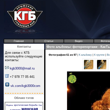
Главная
Статьи
Видео
Фотога
Контакты
Фото альбомы
:
фоторепортажи
-
КакТ
Для связи с КГБ
Фотография 61 из 97
|
К альбому
|
К группе
|
Вс
используйте следующие
контакты:
kgb3000@mail.ru
+7 978 77 05 441
vk.com/kgb3000com
Облако тэгов
эротическая борьба
Моряча
бои
женская
в шоколаде