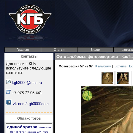
Главная
Статьи
Видео
Фотога
Контакты
Фото альбомы
:
фоторепортажи
-
КакТ
Для связи с КГБ
Фотография 57 из 97
|
К альбому
|
К группе
|
Вс
используйте следующие
контакты:
kgb3000@mail.ru
+7 978 77 05 441
vk.com/kgb3000com
Облако тэгов
единоборства
Женские
фитнес
бои в грязи
жасмин