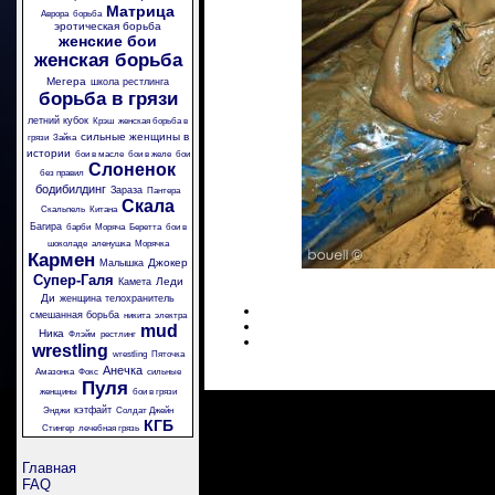
Матрица
Аврора
борьба
эротическая борьба
женские бои
женская борьба
Мегера
школа рестлинга
борьба в грязи
летний кубок
Крэш
женская борьба в
сильные женщины в
грязи
Зайка
истории
бои в масле
бои в желе
бои
Слоненок
без правил
бодибилдинг
Зараза
Пантера
Скала
Скальпель
Китана
Багира
барби
Моряча
Беретта
бои в
шоколаде
аленушка
Морячка
Кармен
Джокер
Малышка
Супер-Галя
Леди
Камета
Ди
женщина телохранитель
смешанная борьба
никита
электра
mud
Ника
Флэйм
рестлинг
wrestling
wrestling
Пяточка
Анечка
Амазонка
Фокс
сильные
Пуля
женщины
бои в грязи
кэтфайт
Энджи
Солдат Джейн
КГБ
Стингер
лечебная грязь
Главная
FAQ