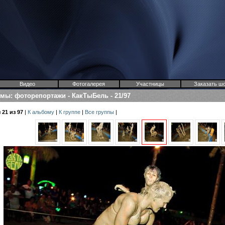
Видео
Фотогалерея
Участницы
Заказать ш
омы
:
фоторепортажи
-
КакТыБель
-
21/97
21 из 97
|
К альбому
|
К группе
|
Все группы
|