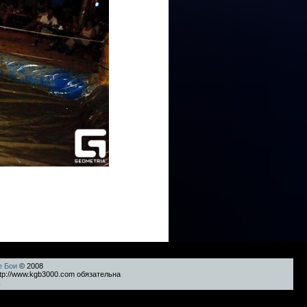
е Бои
© 2008
tp://www.kgb3000.com обязательна
k