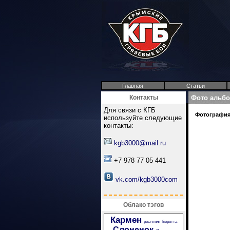
Главная
Статьи
Контакты
Фото альб
Для связи с КГБ
Фотография 
используйте следующие
контакты:
kgb3000@mail.ru
+7 978 77 05 441
vk.com/kgb3000com
Облако тэгов
Кармен
рестлинг
Беретта
Слоненок