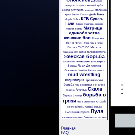
Джокер
летний кубок
аленушка
Морячка
школа рестлинга
Малышка
электра
Ника
Крэш
Энджи
Солдат Джейн
КГБ
Супер-
барби
Зайка
Галя
Флэйм
Пантера
женская
Матрица
борьба в грязи
единоборства
женские бои
Женские
бои в грязи
Фокс
бои в грязи
фитнес
Мегера
Пяточка
женщина телохранитель
Амазонка
женская борьба
сильные женщины в истории
Леди Ди
Багира
wrestling
Камета
Скальпель
Китана
никита
mud wrestling
бодибилдинг
эротическая
борьба
бои без правил
бои в желе
Скала
Анечка
Моряча
борьба в
Зараза
Стингер
грязи
кэтфайт
бои в шоколаде
лечебная грязь
Аврора
борьба
Пуля
смешанная борьба
сильные женщины
бои в масле
жасмин
Главная
FAQ