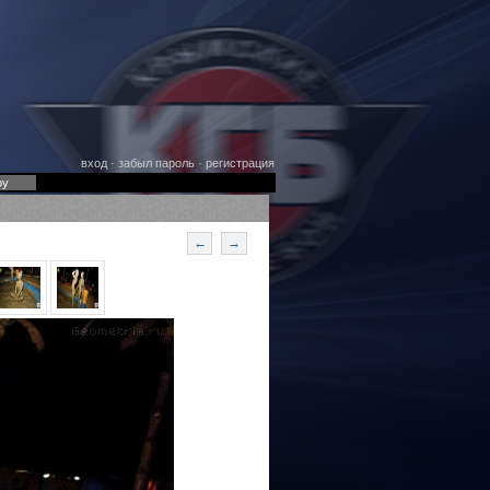
вход
·
забыл пароль
·
регистрация
оу
←
→