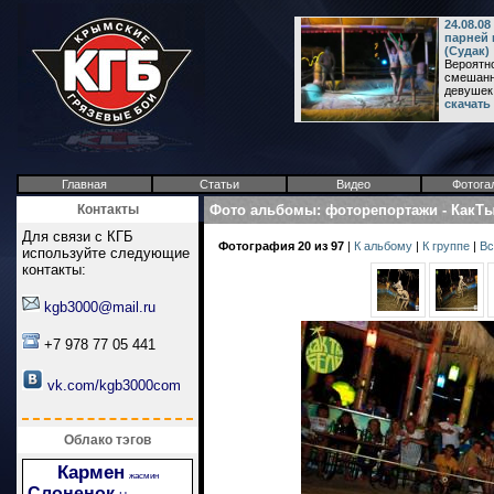
24.08.0
парней 
(Судак)
Вероятн
смешанны
девушек и
скачать
Главная
Статьи
Видео
Фотога
Контакты
Фото альбомы
:
фоторепортажи
-
КакТ
Для связи с КГБ
Фотография 20 из 97
|
К альбому
|
К группе
|
Вс
используйте следующие
контакты:
kgb3000@mail.ru
+7 978 77 05 441
vk.com/kgb3000com
Облако тэгов
Кармен
жасмин
Слоненок