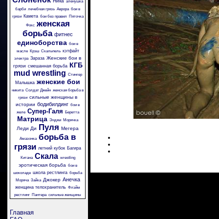
Ника
аленушка
барби
лечебная грязь
Аврора
бои в
Камета
грязи
бои без правил
Пяточка
женская
Фокс
борьба
фитнес
единоборства
бои в
кэтфайт
масле
Крэш
Скальпель
Женские бои в
Зараза
электра
КГБ
грязи
смешанная борьба
mud wrestling
Стингер
женские бои
Малышка
никита
Солдат Джейн
женская борьба в
сильные женщины в
грязи
бодибилдинг
истории
бои в
Супер-Галя
желе
Беретта
Матрица
Энджи
Морячка
Пуля
Леди Ди
Мегера
борьба в
Амазонка
грязи
летний кубок
Багира
Скала
Китана
wrestling
эротическая борьба
бои в
школа рестлинга
шоколаде
борьба
Анечка
Джокер
Моряча
Зайка
женщина телохранитель
Флэйм
рестлинг
Пантера
сильные женщины
Главная