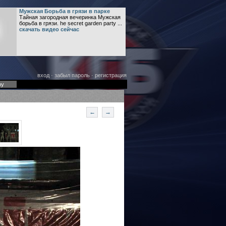
Мужская Борьба в грязи в парке
Тайная загородная вечеринка Мужская
борьба в грязи. he secret garden party ...
скачать видео сейчас
вход
·
забыл пароль
·
регистрация
оу
←
→