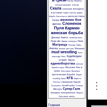
в грязи
Китана
Морячка
сильные женщины
электра
Скала
сильные женщины
в истории
барби
бои без правил
школа рестлинга
борьба
бои в масле
женские бои
Багира
Слоненок
фитнес
Пуля
Кармен
женская борьба
Джокер
Камета
лечебная грязь
Леди Ди
Ника
Аврора
аленушка
Матрица
Пантера
Зайка
Анечка
Малышка
жасмин
рестлинг
mud wrestling
бои в
бодибилдинг
шоколаде
Фокс
кэтфайт
Зараза
единоборства
женская
Женские бои в
борьба в грязи
грязи
бои в грязи
Амазонка
эротическая борьба
Энджи
КГБ
wrestling
Крэш
Беретта
смешанная борьба
Пяточка
летний кубок
Скальпель
Стингер
Супер-Галя
Мегера
женщина телохранитель
Моряча
бои в желе
никита
Главная