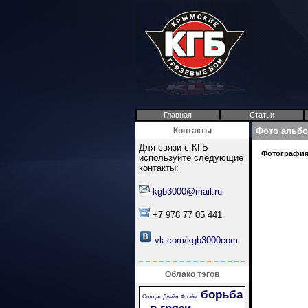
Главная
Статьи
Контакты
Фото альб
Для связи с КГБ
Фотография 
используйте следующие
контакты:
kgb3000@mail.ru
+7 978 77 05 441
vk.com/kgb3000com
Облако тэгов
борьба
Солдат Джейн
Флэйм