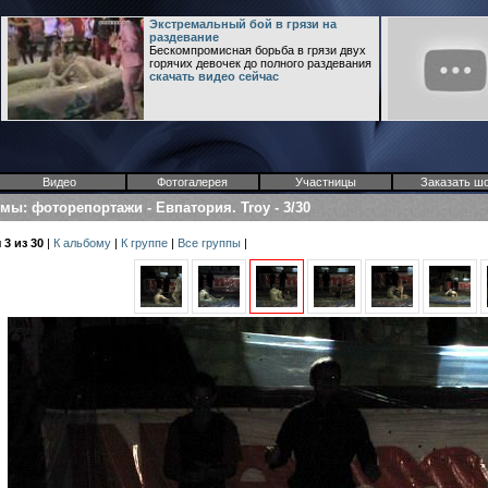
Экстремальный бой в грязи на
раздевание
Бескомпромисная борьба в грязи двух
горячих девочек до полного раздевания
скачать видео сейчас
Видео
Фотогалерея
Участницы
Заказать ш
омы
:
фоторепортажи
-
Евпатория. Troy
-
3/30
3 из 30
|
К альбому
|
К группе
|
Все группы
|