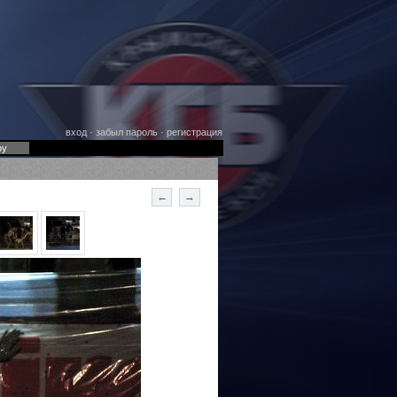
вход
·
забыл пароль
·
регистрация
оу
←
→