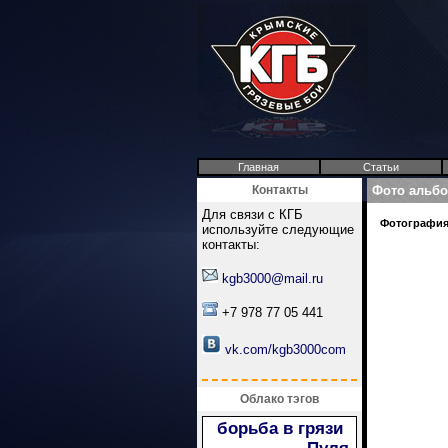
Главная
Статьи
Контакты
Фото альб
Для связи с КГБ
Фотография 
используйте следующие
контакты:
kgb3000@mail.ru
+7 978 77 05 441
vk.com/kgb3000com
Облако тэгов
борьба в грязи