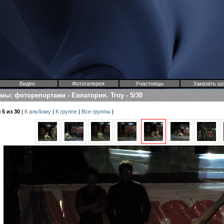
Видео
Фотогалерея
Участницы
Заказать ш
омы
:
фоторепортажи
-
Евпатория. Troy
-
5/30
5 из 30
|
К альбому
|
К группе
|
Все группы
|