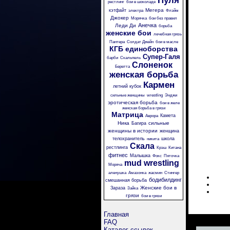
Пуля
рестлинг
бои в шоколаде
Мегера
кэтфайт
электра
Флэйм
Джокер
Морячка
бои без правил
Анечка
Леди Ди
борьба
женские бои
лечебная грязь
Пантера
Солдат Джейн
бои в масле
КГБ
единоборства
Супер-Галя
барби
Скальпель
Слоненок
Беретта
женская борьба
Кармен
летний кубок
сильные женщины
wrestling
Энджи
эротическая борьба
бои в желе
женская борьба в грязи
Матрица
Камета
Аврора
Ника
сильные
Багира
женщины в истории
женщина
телохранитель
школа
никита
Скала
рестлинга
Крэш
Китана
фитнес
Малышка
Фокс
Пяточка
mud wrestling
Моряча
аленушка
Амазонка
жасмин
Стингер
бодибилдинг
смешанная борьба
Женские бои в
Зараза
Зайка
грязи
бои в грязи
Главная
FAQ
Каталог ссылок