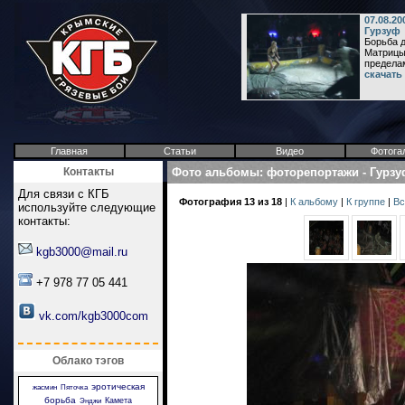
07.08.2
Гурзуф
Борьба 
Матрицы,
пределам
скачать
Главная
Статьи
Видео
Фотога
Контакты
Фото альбомы
:
фоторепортажи
-
Гурзу
Для связи с КГБ
Фотография 13 из 18
|
К альбому
|
К группе
|
Вс
используйте следующие
контакты:
kgb3000@mail.ru
+7 978 77 05 441
vk.com/kgb3000com
Облако тэгов
эротическая
жасмин
Пяточка
борьба
Камета
Энджи