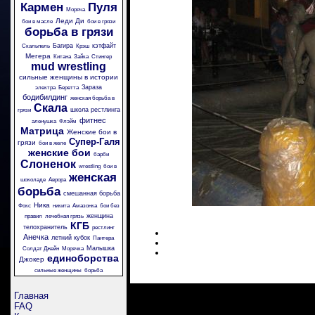
Кармен
Пуля
Моряча
Леди Ди
бои в масле
бои в грязи
борьба в грязи
Багира
кэтфайт
Скальпель
Крэш
Мегера
Китана
Зайка
Стингер
mud wrestling
сильные женщины в истории
Зараза
электра
Беретта
бодибилдинг
женская борьба в
Скала
школа рестлинга
грязи
фитнес
аленушка
Флэйм
Матрица
Женские бои в
Супер-Галя
грязи
бои в желе
женские бои
барби
Слоненок
wrestling
бои в
женская
шоколаде
Аврора
борьба
смешанная борьба
Ника
Фокс
никита
Амазонка
бои без
женщина
правил
лечебная грязь
КГБ
телохранитель
рестлинг
Анечка
летний кубок
Пантера
Малышка
Солдат Джейн
Морячка
единоборства
Джокер
сильные женщины
борьба
Главная
FAQ