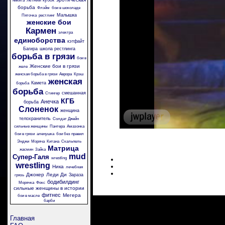
летний кубок
никита
борьба
Флэйм
бои в шоколаде
Малышка
Пяточка
рестлинг
женские бои
Кармен
электра
единоборства
кэтфайт
Багира
школа рестлинга
борьба в грязи
бои в
Женские бои в грязи
желе
женская борьба в грязи
Аврора
Крэш
женская
Камета
борьба
борьба
смешанная
Стингер
КГБ
Анечка
борьба
Слоненок
женщина
телохранитель
Солдат Джейн
сильные женщины
Пантера
Амазонка
бои в грязи
аленушка
бои без правил
Энджи
Моряча
Китана
Скальпель
Матрица
жасмин
Зайка
mud
Супер-Галя
wrestling
wrestling
Ника
лечебная
Джокер
Леди Ди
Зараза
грязь
бодибилдинг
Морячка
Фокс
сильные женщины в истории
фитнес
Мегера
бои в масле
барби
Главная