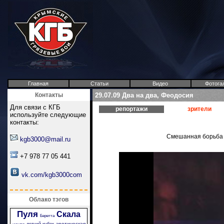
Главная
Статьи
Видео
Фотога
Контакты
29.07.09 Два на два, Феодосия
Для связи с КГБ
репортажи
зрители
используйте следующие
контакты:
Смешанная борьба в
kgb3000@mail.ru
+7 978 77 05 441
vk.com/kgb3000com
Облако тэгов
Пуля
Скала
Беретта
эротическая