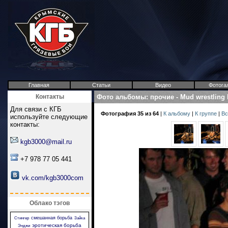
Главная
Статьи
Видео
Фотога
Контакты
Фото альбомы
:
прочие
-
Mud wrestling
Для связи с КГБ
Фотография 35 из 64
|
К альбому
|
К группе
|
Вс
используйте следующие
контакты:
kgb3000@mail.ru
+7 978 77 05 441
vk.com/kgb3000com
Облако тэгов
смешанная борьба
Стингер
Зайка
эротическая борьба
Энджи