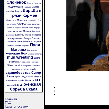
Слоненок
Китана
Пяточка
бодибилдинг
Зараза
борьба
борьба в
Камета
wrestling
грязи
Кармен
Малышка
летний кубок
Скальпель
Анечка
аленушка
бои в шоколаде
женская борьба в грязи
Фокс
Аврора
электра
жасмин
Морячка
Амазонка
фитнес
Ника
женщина
рестлинг
Джокер
телохранитель
Багира
сильные женщины в истории
Пуля
бои без правил
Беретта
Матрица
бои в грязи
женские бои
лечебная грязь
mud wrestling
школа
рестлинга
бои в желе
Пантера
Женские бои в грязи
сильные
кэтфайт
женщины
барби
единоборства
Супер-
Галя
Крэш
Солдат Джейн
Моряча
КГБ
Мегера
бои в масле
Флэйм
женская
Леди Ди
никита
борьба
Скала
Главная
FAQ
Каталог ссылок