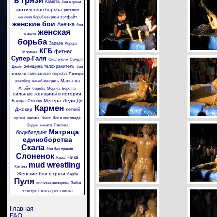
в грязи
Камета
бои в грязи
эротическая борьба
рестлинг
кэтфайт
женская борьба в грязи
женские бои
Анечка
бои
женская
в желе
борьба
Зараза
Аврора
КГБ
фитнес
Морячка
Супер-Галя
Скальпель
Солдат
женщина телохранитель
Джейн
бои
смешанная борьба
в масле
Пантера
Малышка
wrestling
лечебная грязь
Флэйм
борьба
Моряча
Беретта
сильные женщины в истории
Мегера
Леди Ди
Багира
Стингер
Кармен
Джокер
летний
кубок
жасмин
Фокс
бои в шоколаде
Энджи
никита
Пяточка
Матрица
бодибилдинг
единоборства
Скала
бои без правил
Слоненок
Ника
Крэш
mud wrestling
Китана
Женские бои в грязи
барби
Пуля
сильные женщины
Зайка
школа рестлинга
электра
Главная
FAQ