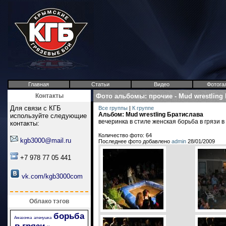
Главная
Статьи
Видео
Фотога
Контакты
Фото альбомы
:
прочие
-
Mud wrestling
Для связи с КГБ
Все группы
|
К группе
Альбом: Mud wrestling Братислава
используйте следующие
вечеринка в стиле женская борьба в грязи 
контакты:
Количество фото: 64
kgb3000@mail.ru
Последнее фото добавлено
admin
28/01/2009
+7 978 77 05 441
vk.com/kgb3000com
Облако тэгов
борьба
Амазонка
аленушка