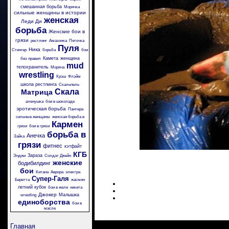
смешанная борьба
Морячка
сильные женщины в истории
женская
Леди Ди
борьба
Женские бои в
грязи
рестлинг
Амазонка
Пяточка
Пуля
Ника
Стингер
борьба
бои
Камета
женщина
без правил
mud
телохранитель
Моряча
wrestling
Крэш
Флэйм
школа рестлинга
Скальпель
Скала
Матрица
аленушка
бои в шоколаде
эротическая борьба
Пантера
сильные женщины
женская борьба в
Кармен
грязи
бои в грязи
борьба в
Анечка
Зайка
грязи
фитнес
кэтфайт
КГБ
Зараза
Энджи
Солдат Джейн
женские
бодибилдинг
бои
Китана
Аврора
электра
Супер-Галя
Беретта
жасмин
летний кубок
бои в желе
никита
Джокер
Малышка
wrestling
единоборства
бои в
масле
Главная