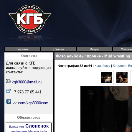
Главная
Статьи
Видео
Фотога
Контакты
Фото альбомы
:
прочие
-
Mud wrestling
Для связи с КГБ
Фотография 32 из 64
|
К альбому
|
К группе
|
Вс
используйте следующие
контакты:
kgb3000@mail.ru
+7 978 77 05 441
vk.com/kgb3000com
Облако тэгов
Слоненок
Багира
Фокс
Мегера
лечебная грязь
барби