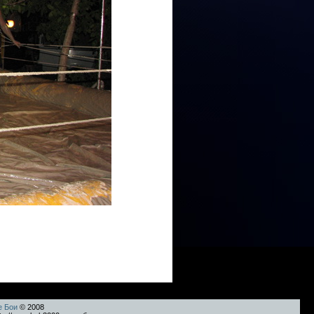
е Бои
© 2008