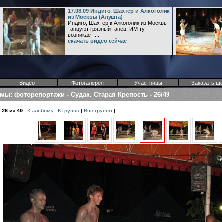
17.08.09 Индиго, Шахтер и Алкоголик
из Москвы (Алушта)
Индиго, Шахтер и Алкоголик из Москвы
танцуют грязный танец. ИМ тут
возникает ...
скачать видео сейчас
Видео
Фотогалерея
Участницы
Заказать ш
омы
:
фоторепортажи
-
Судак. Старая Крепость
-
26/49
26 из 49
|
К альбому
|
К группе
|
Все группы
|