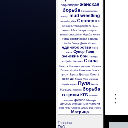
женская
бодибилдинг
борьба
бои в шоколаде
mud wrestling
электра
Слоненок
летний кубок
женщина телохранитель
Крэш
Багира
никита
Зайка
аленушка
смешанная борьба
жасмин
Китана
Ника
эротическая борьба
барби
Солдат Джейн
Моряча
единоборства
бои в
Супер-Галя
масле
женские бои
Пантера
Скала
кэтфайт
Амазонка
Беретта
Скальпель
рестлинг
Морячка
Женские бои в
Пяточка
борьба
грязи
Джокер
Зараза
Камета
Леди Ди
Флэйм
Фокс
женская
Пуля
борьба в грязи
Аврора
борьба
Малышка
wrestling
в грязи
КГБ
сильные
фитнес
Мегера
женщины
сильные женщины в истории
школа рестлинга
бои в грязи
Стингер
Матрица
Главная
FAQ