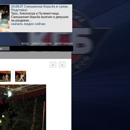
24.08.07 Смешанная борьба в грязи.
Подстава!
Трос, Клеопатра и Пулеметчица.
Смешанная борьба мужчин и девушек
на раздеван...
скачать видео сейчас
вход
·
забыл пароль
·
регистрация
оу
←
→