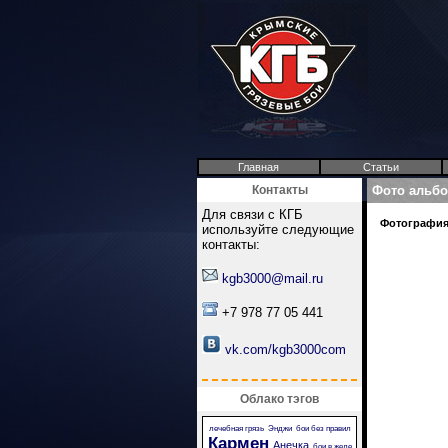
Главная
Статьи
Контакты
Фото альб
Для связи с КГБ
Фотография 
используйте следующие
контакты:
kgb3000@mail.ru
+7 978 77 05 441
vk.com/kgb3000com
Облако тэгов
лечебная грязь
Энджи
бои без правил
Кармен
Анечка
бои в желе