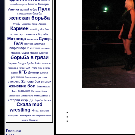
Мегера
Багира
лечебная грязь
Пуля
Анечка
летний кубок
смешанная борьба
женская борьба
Флэйм
Беретта
Крэш
Аврора
Кармен
wrestling
бои без
эротическая борьба
правил
Матрица
Супер-
Амазонка
Галя
Пантера
аленушка
бодибилдинг
кэтфайт
жасмин
Морячка
Энджи
Моряча
электра
борьба в грязи
Зараза
Солдат Джейн
Зайка
женская
фитнес
борьба в грязи
бои в грязи
КГБ
Джокер
школа
барби
рестлинга
бои в желе
рестлинг
Женские бои в грязи
Скальпель
женские бои
бои в масле
Малышка
Фокс
Пяточка
бои в
сильные женщины в
шоколаде
истории
Леди Ди
борьба
Китана
Скала
mud
wrestling
Ника
сильные
женщина телохранитель
женщины
никита
Стингер
Главная