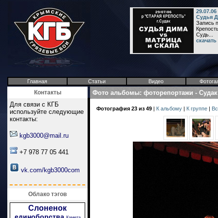
29.07.0
Судья Д
Запись п
Крепость
Судь...
скачать
Главная
Статьи
Видео
Фотога
Контакты
Фото альбомы
:
фоторепортажи
-
Судак
Для связи с КГБ
Фотография 23 из 49
|
К альбому
|
К группе
|
Вс
используйте следующие
контакты:
kgb3000@mail.ru
+7 978 77 05 441
vk.com/kgb3000com
Облако тэгов
Слоненок
единоборства
Камета