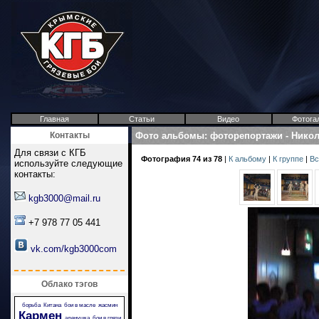
Главная
Статьи
Видео
Фотога
Контакты
Фото альбомы
:
фоторепортажи
-
Никол
Для связи с КГБ
Фотография 74 из 78
|
К альбому
|
К группе
|
Вс
используйте следующие
контакты:
kgb3000@mail.ru
+7 978 77 05 441
vk.com/kgb3000com
Облако тэгов
борьба
Китана
бои в масле
жасмин
Кармен
аленушка
бои в грязи