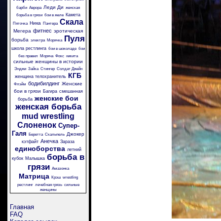
Леди Ди
барби
Аврора
женская
Камета
борьба в грязи
бои в желе
Скала
Ника
Пяточка
Пантера
фитнес
Мегера
эротическая
Пуля
борьба
электра
Морячка
школа рестлинга
бои в шоколаде
бои
без правил
Моряча
Фокс
никита
сильные женщины в истории
Энджи
Зайка
Стингер
Солдат Джейн
КГБ
женщина телохранитель
бодибилдинг
Женские
Флэйм
бои в грязи
Багира
смешанная
женские бои
борьба
женская борьба
mud wrestling
Слоненок
Супер-
Галя
Джокер
Беретта
Скальпель
Анечка
кэтфайт
Зараза
единоборства
летний
борьба в
кубок
Малышка
грязи
Амазонка
Матрица
Крэш
wrestling
рестлинг
лечебная грязь
сильные
женщины
Главная
FAQ