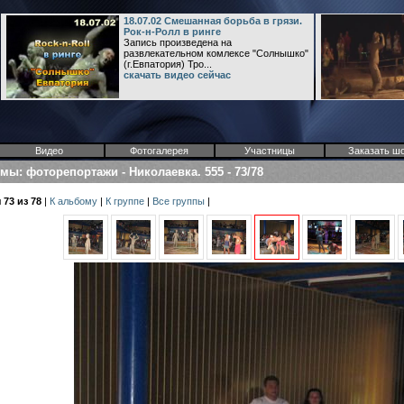
18.07.02 Смешанная борьба в грязи.
Рок-н-Ролл в ринге
Запись произведена на
развлекательном комлексе "Солнышко"
(г.Евпатория) Тро...
скачать видео сейчас
Видео
Фотогалерея
Участницы
Заказать ш
омы
:
фоторепортажи
-
Николаевка. 555
-
73/78
73 из 78
|
К альбому
|
К группе
|
Все группы
|