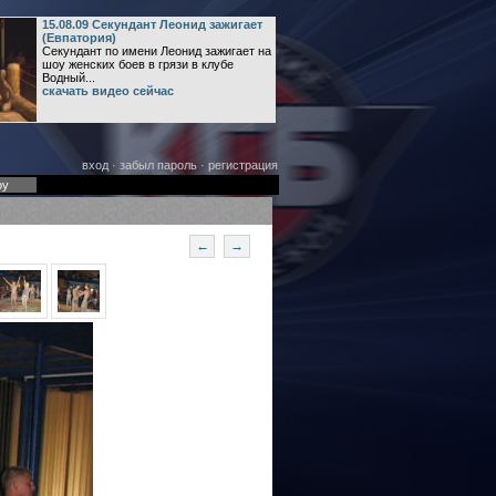
15.08.09 Секундант Леонид зажигает
(Евпатория)
Секундант по имени Леонид зажигает на
шоу женских боев в грязи в клубе
Водный...
скачать видео сейчас
вход
·
забыл пароль
·
регистрация
оу
←
→