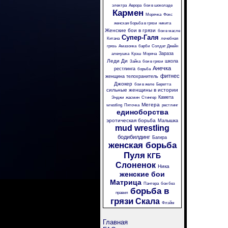
электра
Аврора
бои в шоколаде
Кармен
Морячка
Фокс
женская борьба в грязи
никита
Женские бои в грязи
бои в масле
Супер-Галя
Китана
лечебная
грязь
Амазонка
барби
Солдат Джейн
Зараза
аленушка
Крэш
Моряча
Леди Ди
школа
Зайка
бои в грязи
Анечка
рестлинга
борьба
фитнес
женщина телохранитель
Джокер
бои в желе
Беретта
сильные женщины в истории
Камета
Энджи
жасмин
Стингер
Мегера
wrestling
Пяточка
рестлинг
единоборства
эротическая борьба
Малышка
mud wrestling
бодибилдинг
Багира
женская борьба
Пуля
КГБ
Слоненок
Ника
женские бои
Матрица
Пантера
бои без
борьба в
правил
грязи
Скала
Флэйм
Главная