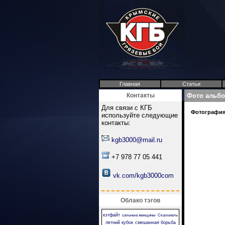
Главная
Статьи
Контакты
Фото альб
Для связи с КГБ
Фотография 
используйте следующие
контакты:
kgb3000@mail.ru
+7 978 77 05 441
vk.com/kgb3000com
Облако тэгов
кэтфайт
сильные женщины
Скальпель
летний кубок
смешанная борьба