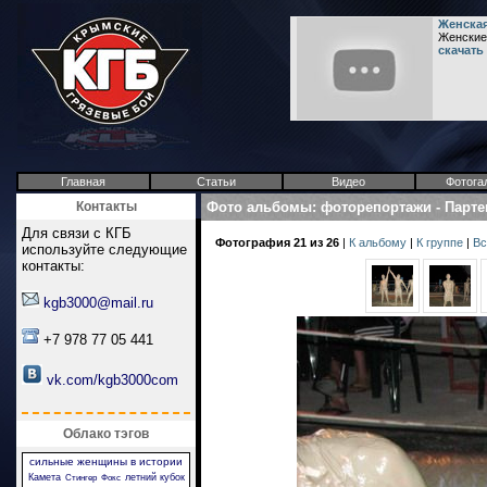
Женская
Женские 
скачать
Главная
Статьи
Видео
Фотога
Контакты
Фото альбомы
:
фоторепортажи
-
Парте
Для связи с КГБ
Фотография 21 из 26
|
К альбому
|
К группе
|
Вс
используйте следующие
контакты:
kgb3000@mail.ru
+7 978 77 05 441
vk.com/kgb3000com
Облако тэгов
сильные женщины в истории
Камета
летний кубок
Стингер
Фокс