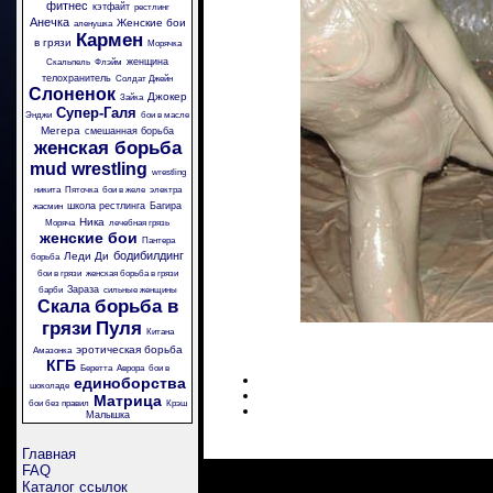
фитнес
кэтфайт
рестлинг
Анечка
Женские бои
аленушка
Кармен
в грязи
Морячка
женщина
Скальпель
Флэйм
телохранитель
Солдат Джейн
Слоненок
Джокер
Зайка
Супер-Галя
Энджи
бои в масле
Мегера
смешанная борьба
женская борьба
mud wrestling
wrestling
никита
Пяточка
бои в желе
электра
школа рестлинга
Багира
жасмин
Ника
Моряча
лечебная грязь
женские бои
Пантера
бодибилдинг
Леди Ди
борьба
бои в грязи
женская борьба в грязи
Зараза
барби
сильные женщины
борьба в
Скала
грязи
Пуля
Китана
эротическая борьба
Амазонка
КГБ
Беретта
Аврора
бои в
единоборства
шоколаде
Матрица
бои без правил
Крэш
Малышка
Главная
FAQ
Каталог ссылок