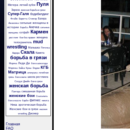
Пуля
Мегера
летний кубок
Зараза
женская борьба в грязи
Супер-Галя
бодибилдинг
Багира
Флэйм
Беретта
Стингер
сильные женщины в
Амазонка
Анечка
истории
борьба
сильные
Кармен
кэтфайт
женщины
женщина
рестлинг
бои без правил
mud
телохранитель
wrestling
Малышка
Пяточка
Скала
Камета
Аврора
борьба в грязи
Леди Ди
Моряча
бои в шоколаде
КГБ
Морячка
Зайка
Крэш
Энджи
Матрица
аленушка
лечебная
школа рестлинга
грязь
бои в желе
Солдат Джейн
бои в грязи
женская борьба
смешанная борьба
Пантера
женские бои
Скальпель
фитнес
бои в масле
барби
никита
Ника
эротическая борьба
Женские бои в грязи
жасмин
Джокер
wrestling
Главная
FAQ