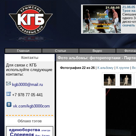
21.08.0
Трое на
Смешанна
одного З
диско-кл.
скачать
Главная
Статьи
Видео
Фотога
Контакты
Фото альбомы
:
фоторепортажи
-
Парте
Для связи с КГБ
Фотография 22 из 26
|
К альбому
|
К группе
|
Вс
используйте следующие
контакты:
kgb3000@mail.ru
+7 978 77 05 441
vk.com/kgb3000com
Облако тэгов
единоборства
электра
Слоненок
Фокс
Китана