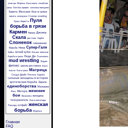
электра
Моряча
бои в желе
лечебная
грязь
бои без правил
сильные женщины
Женские бои в грязи
Камета
никита
аленушка
Стингер
wrestling
Пуля
Крэш
Беретта
борьба в грязи
Кармен
Джокер
Аврора
Скала
рестлинг
барби
Слоненок
смешанная
Супер-Галя
Ника
борьба
летний кубок
Зайка
Китана
женская
Леди Ди
борьба в грязи
Скальпель
mud wrestling
Энджи
фитнес
школа рестлинга
бои в
Матрица
масле
бои в грязи
Солдат Джейн
Пяточка
борьба
сильные женщины в истории
эротическая борьба
Зараза
единоборства
Малышка
женские
Мегера
Фокс
бои
женщина
Амазонка
телохранитель
бои в шоколаде
женская
кэтфайт
Пантера
борьба
Морячка
Главная
FAQ