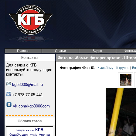
Главная
Статьи
Видео
Фотога
Контакты
Фото альбомы
:
фоторепортажи
-
Штор
Для связи с КГБ
Фотография 49 из 51
|
К альбому
|
К группе
|
Вс
используйте следующие
контакты:
kgb3000@mail.ru
+7 978 77 05 441
vk.com/kgb3000com
Облако тэгов
КГБ
Багира
жасмин
бодибилдинг
Анечка
Флэйм