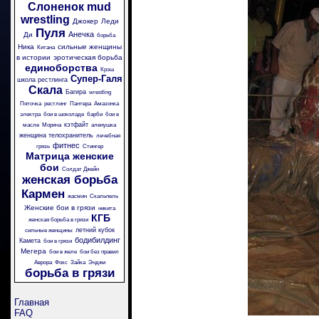
Слоненок
mud
wrestling
Джокер
Леди
Пуля
Анечка
Ди
борьба
Ника
сильные женщины
Китана
в истории
эротическая борьба
единоборства
Крэш
Супер-Галя
школа рестлинга
Скала
Багира
wrestling
Пяточка
рестлинг
Пантера
Амазонка
электра
бои в шоколаде
барби
бои в
кэтфайт
масле
Моряча
аленушка
женщина телохранитель
лечебная
фитнес
грязь
Стингер
Матрица
женские
бои
Солдат Джейн
женская борьба
Кармен
жасмин
Скальпель
Женские бои в грязи
никита
КГБ
женская борьба в грязи
летний кубок
сильные женщины
бодибилдинг
Камета
бои в грязи
Мегера
бои в желе
бои без правил
Аврора
Фокс
Зайка
Энджи
борьба в грязи
Главная
FAQ