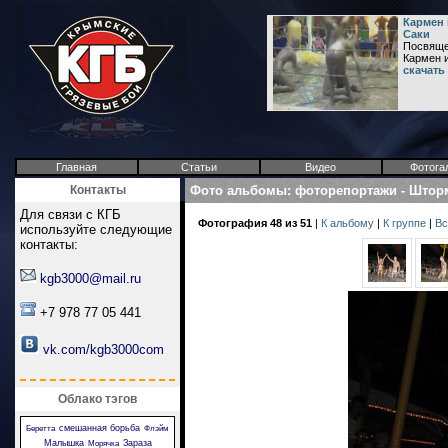
Кармен 
Саки
Посвяще
Кармен 
скачать
Главная
Статьи
Видео
Фотога
Контакты
Фото альбомы
:
фоторепортажи
-
Штор
Для связи с КГБ
Фотография 48 из 51
|
К альбому
|
К группе
|
Вс
используйте следующие
контакты:
kgb3000@mail.ru
+7 978 77 05 441
vk.com/kgb3000com
Облако тэгов
смешанная борьба
Беретта
Флэйм
Малышка
Зараза
Морячка