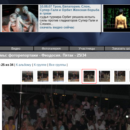
10.08.07 Троя, Евпатория. Слон,
Супер-Галя и Орбит Женская борьба
в грязи
судья турнира Орбит решила испыть
силы против гладиаторов Супер Гали и
Слонен...
скачать видео сейчас
Видео
Фотогалерея
Участницы
Заказать ш
омы
:
фоторепортажи
-
Феодосия. Пятак
-
25/34
25 из 34
|
К альбому
|
К группе
|
Все группы
|