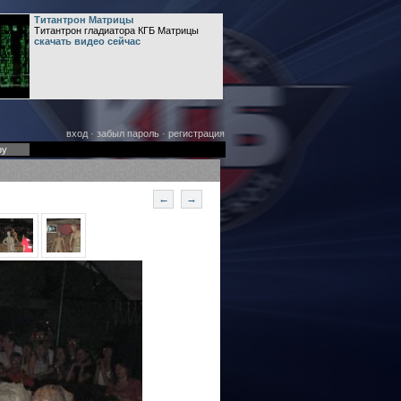
Титантрон Матрицы
Титантрон гладиатора КГБ Матрицы
скачать видео сейчас
вход
·
забыл пароль
·
регистрация
оу
←
→