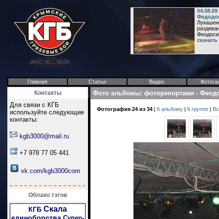
04.08.09
Федодо
Лукашенк
раздеван
Феодоси
скачать
Главная
Статьи
Видео
Фотога
Контакты
Фото альбомы
:
фоторепортажи
-
Феодо
Для связи с КГБ
Фотография 24 из 34
|
К альбому
|
К группе
|
Вс
используйте следующие
контакты:
kgb3000@mail.ru
+7 978 77 05 441
vk.com/kgb3000com
Облако тэгов
Скала
КГБ
единоборства
Супер-