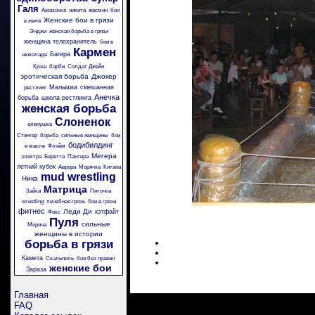
Галя
Амазонка
никита
жасмин
бои
Женские бои в грязи
в желе
Энджи
женская борьба в грязи
женщина телохранитель
бои в
Кармен
Багира
шоколаде
Крэш
барби
Солдат Джейн
эротическая борьба
Джокер
Малышка
смешанная
рестлинг
Анечка
борьба
школа рестлинга
женская борьба
Слоненок
аленушка
Стингер
борьба
сильные женщины
бои
бодибилдинг
в масле
Флэйм
Мегера
электра
Беретта
Пантера
летний кубок
Аврора
Морячка
Китана
mud wrestling
Ника
Матрица
Зайка
Пяточка
wrestling
лечебная грязь
бои в грязи
фитнес
Леди Ди
кэтфайт
Фокс
Пуля
сильные
Моряча
женщины в истории
борьба в грязи
Камета
Скальпель
бои без правил
женские бои
Зараза
Главная
FAQ