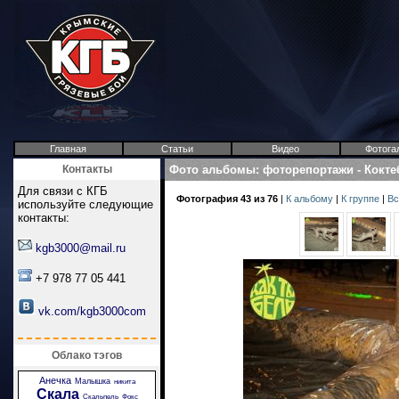
Главная
Статьи
Видео
Фотога
Контакты
Фото альбомы
:
фоторепортажи
-
Кокте
Для связи с КГБ
Фотография 43 из 76
|
К альбому
|
К группе
|
Вс
используйте следующие
контакты:
kgb3000@mail.ru
+7 978 77 05 441
vk.com/kgb3000com
Облако тэгов
Анечка
Малышка
никита
Скала
Скальпель
Фокс