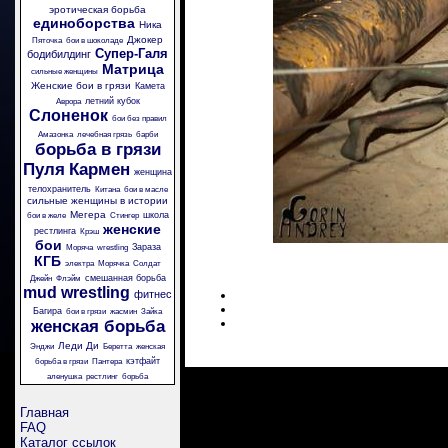
эротическая борьба
единоборства
Ника
Джокер
Пяточка
бои в шоколаде
Супер-Галя
бодибилдинг
Матрица
сильные женщины
Женские бои в грязи
Камета
летний кубок
Аврора
Слоненок
бои без правил
Амазонка
лечебная грязь
барби
борьба в грязи
Пуля
Кармен
женщина
телохранитель
Китана
бои в масле
сильные женщины в истории
Мегера
школа
бои в желе
Стингер
женские
рестлинга
Крэш
бои
Зараза
Моряча
wrestling
КГБ
электра
Морячка
Солдат
смешанная борьба
Джейн
Флэйм
mud wrestling
фитнес
Багира
бои в грязи
жасмин
Зайка
женская борьба
Леди Ди
Энджи
Беретта
женская
кэтфайт
борьба в грязи
Пантера
аленушка
рестлинг
борьба
Главная
FAQ
Каталог ссылок