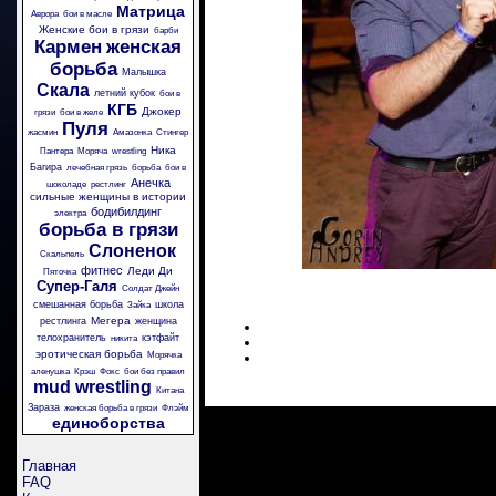
Матрица
Аврора
бои в масле
Женские бои в грязи
барби
Кармен
женская
борьба
Малышка
Скала
летний кубок
бои в
КГБ
Джокер
грязи
бои в желе
Пуля
жасмин
Амазонка
Стингер
Ника
Пантера
Моряча
wrestling
Багира
лечебная грязь
борьба
бои в
Анечка
шоколаде
рестлинг
сильные женщины в истории
бодибилдинг
электра
борьба в грязи
Слоненок
Скальпель
фитнес
Леди Ди
Пяточка
Супер-Галя
Солдат Джейн
смешанная борьба
школа
Зайка
Мегера
рестлинга
женщина
телохранитель
кэтфайт
никита
эротическая борьба
Морячка
аленушка
Крэш
Фокс
бои без правил
mud wrestling
Китана
Зараза
женская борьба в грязи
Флэйм
единоборства
Главная
FAQ