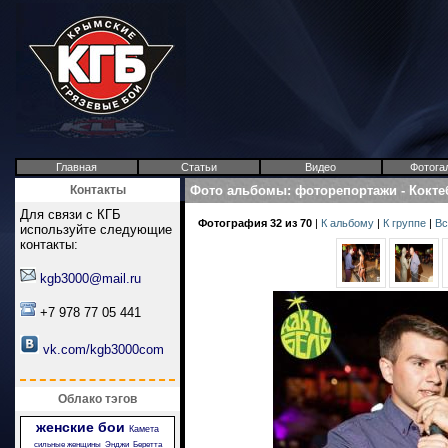
Главная
Статьи
Видео
Фотога
Контакты
Фото альбомы
:
фоторепортажи
-
Кокте
Для связи с КГБ
Фотография 32 из 70
|
К альбому
|
К группе
|
Вс
используйте следующие
контакты:
kgb3000@mail.ru
+7 978 77 05 441
vk.com/kgb3000com
Облако тэгов
женские бои
Камета
сильные женщины
Энджи
Беретта