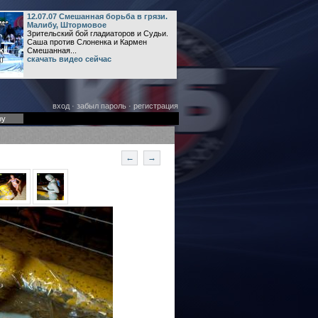
12.07.07 Смешанная борьба в грязи.
Малибу, Штормовое
Зрительский бой гладиаторов и Судьи.
Саша против Слоненка и Кармен
Смешанная...
скачать видео сейчас
вход
·
забыл пароль
·
регистрация
оу
←
→