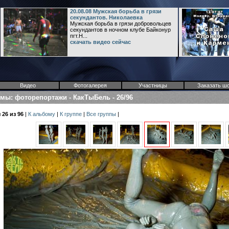
20.08.08 Мужская борьба в грязи
секундантов. Николаевка
Мужская борьба в грязи добровольцев
секундантов в ночном клубе Байконур
пгт.Н...
скачать видео сейчас
Видео
Фотогалерея
Участницы
Заказать ш
омы
:
фоторепортажи
-
КакТыБель
-
26/96
26 из 96
|
К альбому
|
К группе
|
Все группы
|