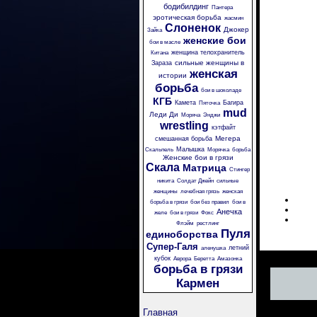
бодибилдинг
Пантера
эротическая борьба
жасмин
Слоненок
Джокер
Зайка
женские бои
бои в масле
женщина телохранитель
Китана
сильные женщины в
Зараза
женская
истории
борьба
бои в шоколаде
КГБ
Камета
Багира
Пяточка
mud
Леди Ди
Моряча
Энджи
wrestling
кэтфайт
Мегера
смешанная борьба
Малышка
Скальпель
Морячка
борьба
Женские бои в грязи
Скала
Матрица
Стингер
никита
Солдат Джейн
сильные
женщины
лечебная грязь
женская
борьба в грязи
бои без правил
бои в
Анечка
желе
бои в грязи
Фокс
Флэйм
рестлинг
Пуля
единоборства
Супер-Галя
летний
аленушка
кубок
Аврора
Беретта
Амазонка
борьба в грязи
Кармен
Главная