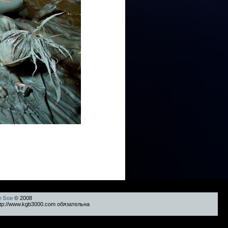
е Бои
© 2008
tp://www.kgb3000.com обязательна
k