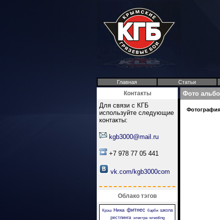
Главная
Статьи
Контакты
Фото альб
Для связи с КГБ
Фотография 
используйте следующие
контакты:
kgb3000@mail.ru
+7 978 77 05 441
vk.com/kgb3000com
Облако тэгов
фитнес
Ника
школа
Крэш
барби
рестлинга
электра
wrestling