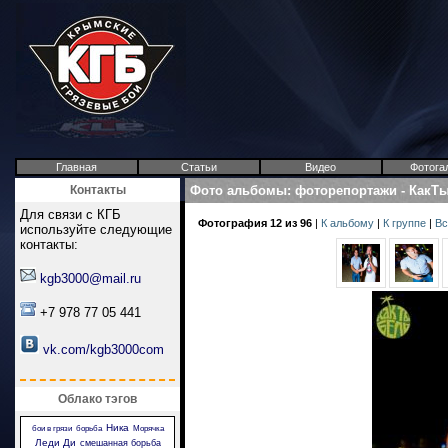
Главная
Статьи
Видео
Фотога
Контакты
Фото альбомы
:
фоторепортажи
-
КакТ
Для связи с КГБ
Фотография 12 из 96
|
К альбому
|
К группе
|
Вс
используйте следующие
контакты:
kgb3000@mail.ru
+7 978 77 05 441
vk.com/kgb3000com
Облако тэгов
Ника
бои в грязи
борьба
Морячка
Леди Ди
смешанная борьба