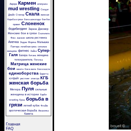
Кармен
Аврора
аленушка
mud wrestling
Солдат
Скала
Джейн
Стингер
женская
борьба в грязи
бои в шоколаде
бои без
Слоненок
правил
бодибилдинг
Джокер
Зараза
Женские бои в грязи
Скальпель
школа рестлинга
Фокс
жасмин
Анечка
Малышка
Энджи
Моряча
Пантера
лечебная грязь
сильные
Супер-
фитнес
женщины
Зайка
Галя
Багира
женщина
Китана
телохранитель
Пяточка
Матрица
женские
бои
никита
бои в желе
бои в масле
единоборства
Беретта
КГБ
кэтфайт
рестлинг
электра
женская борьба
Пуля
Мегера
сильные
женщины в истории
барби
борьба в
wrestling
Крэш
грязи
летний кубок
Флэйм
эротическая борьба
Амазонка
Камета
Главная
FAQ