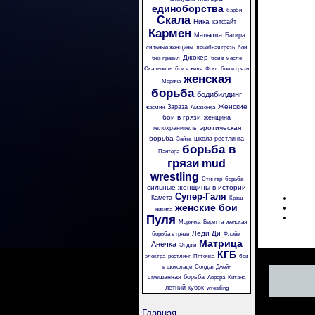
единоборства
барби
Скала
Ника
кэтфайт
Кармен
Малышка
Багира
сильные женщины
лечебная грязь
бои
Джокер
без правил
бои в масле
Скальпель
бои в желе
Фокс
бои в грязи
женская
Моряча
борьба
бодибилдинг
Женские
Зараза
жасмин
Амазонка
бои в грязи
женщина
эротическая
телохранитель
борьба
школа рестлинга
Зайка
борьба в
Пантера
грязи
mud
wrestling
Стингер
борьба
сильные женщины в истории
Супер-Галя
Камета
Крэш
женские бои
никита
Пуля
Морячка
Беретта
женская
Леди Ди
борьба в грязи
Флэйм
Матрица
Анечка
Энджи
КГБ
электра
рестлинг
Пяточка
бои
в шоколаде
Солдат Джейн
смешанная борьба
Аврора
Китана
летний кубок
wrestling
Главная