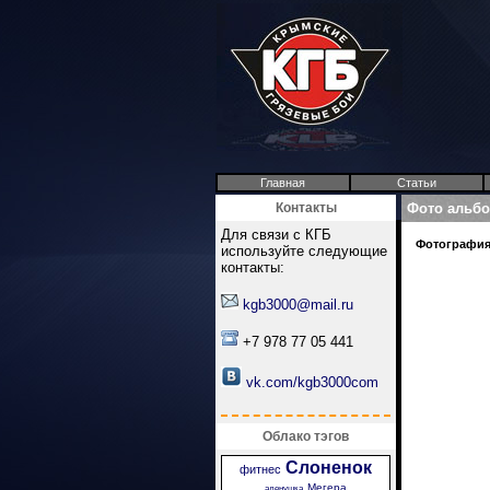
Главная
Статьи
Контакты
Фото альб
Для связи с КГБ
Фотография 
используйте следующие
контакты:
kgb3000@mail.ru
+7 978 77 05 441
vk.com/kgb3000com
Облако тэгов
Слоненок
фитнес
Мегера
аленушка