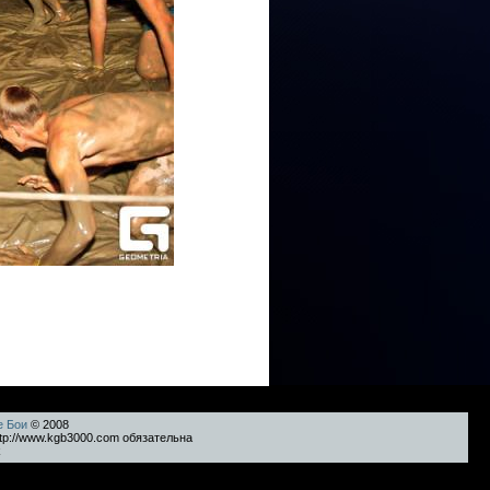
е Бои
© 2008
tp://www.kgb3000.com обязательна
k