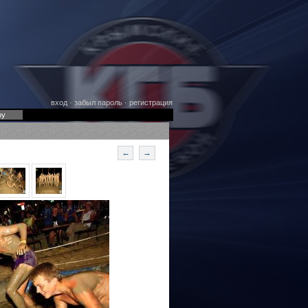
вход
·
забыл пароль
·
регистрация
оу
←
→