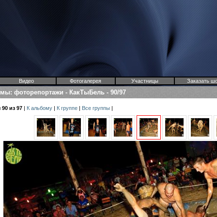
Видео
Фотогалерея
Участницы
Заказать ш
омы
:
фоторепортажи
-
КакТыБель
-
90/97
90 из 97
|
К альбому
|
К группе
|
Все группы
|