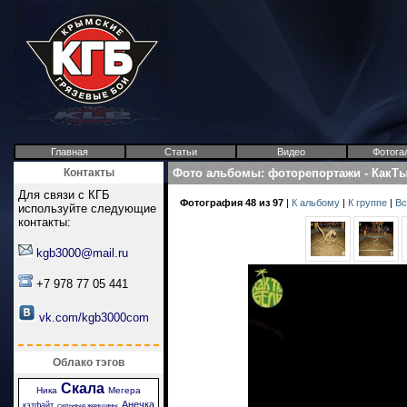
Главная
Статьи
Видео
Фотога
Контакты
Фото альбомы
:
фоторепортажи
-
КакТ
Для связи с КГБ
Фотография 48 из 97
|
К альбому
|
К группе
|
Вс
используйте следующие
контакты:
kgb3000@mail.ru
+7 978 77 05 441
vk.com/kgb3000com
Облако тэгов
Скала
Ника
Мегера
Анечка
кэтфайт
сильные женщины