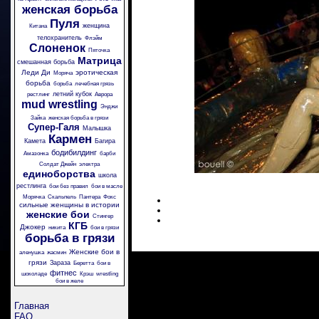
женская борьба
Пуля
женщина
Китана
телохранитель
Флэйм
Слоненок
Пяточка
Матрица
смешанная борьба
Леди Ди
эротическая
Моряча
борьба
борьба
лечебная грязь
летний кубок
рестлинг
Аврора
mud wrestling
Энджи
Зайка
женская борьба в грязи
Супер-Галя
Малышка
Кармен
Камета
Багира
бодибилдинг
Амазонка
барби
Солдат Джейн
электра
единоборства
школа
рестлинга
бои без правил
бои в масле
Морячка
Скальпель
Пантера
Фокс
сильные женщины в истории
женские бои
Стингер
КГБ
Джокер
никита
бои в грязи
борьба в грязи
Женские бои в
аленушка
жасмин
грязи
Зараза
Беретта
бои в
фитнес
шоколаде
Крэш
wrestling
бои в желе
Главная
FAQ