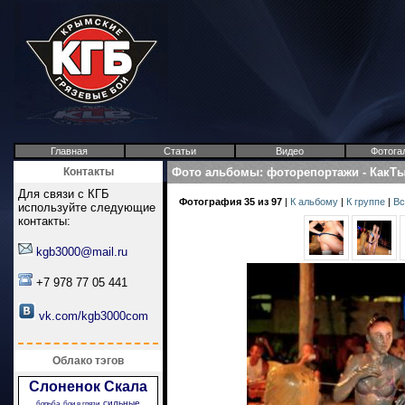
Главная
Статьи
Видео
Фотога
Контакты
Фото альбомы
:
фоторепортажи
-
КакТ
Для связи с КГБ
Фотография 35 из 97
|
К альбому
|
К группе
|
Вс
используйте следующие
контакты:
kgb3000@mail.ru
+7 978 77 05 441
vk.com/kgb3000com
Облако тэгов
Слоненок
Скала
сильные
борьба
бои в грязи