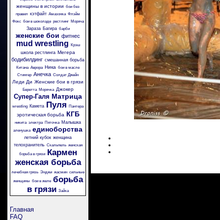
женщины в истории
бои без
кэтфайт
правил
Амазонка
Флэйм
Фокс
бои в шоколаде
рестлинг
Моряча
Зараза
Багира
барби
женские бои
фитнес
mud wrestling
Крэш
Мегера
школа рестлинга
бодибилдинг
смешанная борьба
Ника
Китана
Аврора
бои в масле
Анечка
Стингер
Солдат Джейн
Леди Ди
Женские бои в грязи
Джокер
Беретта
Морячка
Матрица
Супер-Галя
Пуля
Камета
wrestling
Пантера
КГБ
эротическая борьба
Малышка
никита
электра
Пяточка
единоборства
аленушка
летний кубок
женщина
телохранитель
Скальпель
женская
Кармен
борьба в грязи
женская борьба
лечебная грязь
Энджи
жасмин
сильные
борьба
женщины
бои в желе
в грязи
Зайка
Главная
FAQ