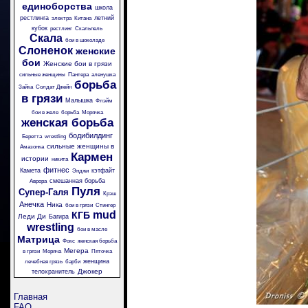
единоборства
школа
рестлинга
летний
электра
Китана
кубок
рестлинг
Скальпель
Скала
бои в шоколаде
Слоненок
женские
бои
Женские бои в грязи
сильные женщины
Пантера
аленушка
борьба
Зайка
Солдат Джейн
в грязи
Малышка
Флэйм
бои в желе
борьба
Морячка
женская борьба
бодибилдинг
Беретта
wrestling
сильные женщины в
Амазонка
Кармен
истории
никита
фитнес
Камета
кэтфайт
Энджи
смешанная борьба
Аврора
Пуля
Супер-Галя
Крэш
Анечка
Ника
бои в грязи
Стингер
mud
КГБ
Леди Ди
Багира
wrestling
бои в масле
Матрица
Фокс
женская борьба
Мегера
в грязи
Моряча
Пяточка
женщина
лечебная грязь
барби
Джокер
телохранитель
Главная
FAQ