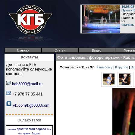
10.08.08
Пуля и 
Гладиат
принять 
из ...
скачать
Главная
Статьи
Видео
Фотога
Контакты
Фото альбомы
:
фоторепортажи
-
КакТ
Для связи с КГБ
Фотография 11 из 97
|
К альбому
|
К группе
|
Вс
используйте следующие
контакты:
kgb3000@mail.ru
+7 978 77 05 441
vk.com/kgb3000com
Облако тэгов
эротическая борьба
жасмин
бои
Зараза
без правил