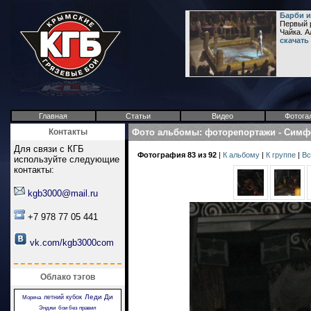
Барби и
Первый р
Чайка. 
скачать
Главная
Статьи
Видео
Фотога
Контакты
Фото альбомы
:
фоторепортажи
-
Симфе
Для связи с КГБ
Фотография 83 из 92
|
К альбому
|
К группе
|
Вс
используйте следующие
контакты:
kgb3000@mail.ru
+7 978 77 05 441
vk.com/kgb3000com
Облако тэгов
Леди Ди
летний кубок
Моряча
Энджи
бои без правил