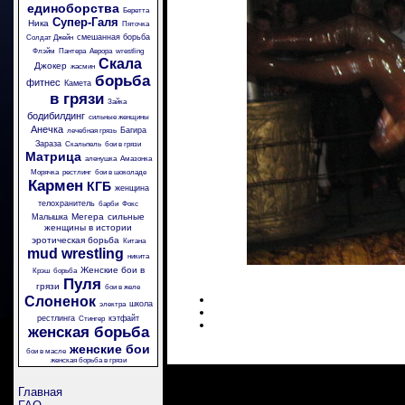
единоборства
Беретта
Супер-Галя
Ника
Пяточка
смешанная борьба
Солдат Джейн
Флэйм
Пантера
Аврора
wrestling
Скала
Джокер
жасмин
борьба
фитнес
Камета
в грязи
Зайка
бодибилдинг
сильные женщины
Анечка
Багира
лечебная грязь
Зараза
Скальпель
бои в грязи
Матрица
аленушка
Амазонка
Морячка
рестлинг
бои в шоколаде
Кармен
КГБ
женщина
телохранитель
барби
Фокс
Мегера
сильные
Малышка
женщины в истории
эротическая борьба
Китана
mud wrestling
никита
Женские бои в
Крэш
борьба
Пуля
грязи
бои в желе
Слоненок
школа
электра
рестлинга
кэтфайт
Стингер
женская борьба
женские бои
бои в масле
женская борьба в грязи
Главная