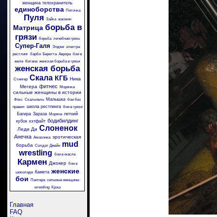
женщина телохранитель
единоборства
Пяточка
Пуля
Зайка
жасмин
борьба в
Матрица
грязи
борьба
лечебная грязь
Супер-Галя
Энджи
электра
рестлинг
барби
Беретта
Аврора
бои в
желе
Китана
женская борьба в грязи
женская борьба
Скала
КГБ
Ника
Стингер
фитнес
Мегера
Морячка
сильные женщины в истории
Малышка
Фокс
Скальпель
бои без
школа рестлинга
правил
бои в грязи
Багира
Зараза
летний
Моряча
бодибилдинг
кубок
кэтфайт
Слоненок
Леди Ди
Анечка
эротическая
Амазонка
mud
борьба
Солдат Джейн
wrestling
бои в масле
Кармен
Джокер
бои в
женские
Камета
шоколаде
бои
Пантера
сильные женщины
wrestling
Крэш
Главная
FAQ