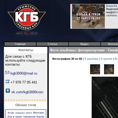
Борьба в
Видеореп
мадрестл
скачать
Главная
Статьи
Видео
Фотога
Контакты
Фото альбомы
:
фоторепортажи
-
Симфе
Для связи с КГБ
Фотография 30 из 92
|
К альбому
|
К группе
|
Вс
используйте следующие
контакты:
kgb3000@mail.ru
+7 978 77 05 441
vk.com/kgb3000com
Облако тэгов
Женские
Флэйм
аленушка
никита
бои в грязи
смешанная борьба