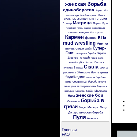
женская борьба
единоборства
Аврора
бои
в шоколаде
бои без правил
Зайка
сильные женщины в истории
Матрица
Стингер
Моряча
Крэш
лечебная грязь
барби
бои в масле
сильные женщины
бои в грязи
Кармен
КГБ
фитнес
mud wrestling
Анечка
Супер-
Пантера
Солдат Джейн
Галя
Зараза
аленушка
борьба
Джокер
кэтфайт
бои в желе
летний кубок
Китана
Пяточка
Скала
Багира
школа
электра
Женские бои в грязи
рестлинга
бодибилдинг
женская борьба в
смешанная борьба
грязи
никита
женщина телохранитель
Морячка
Малышка
рестлинг
Беретта
Флэйм
женские бои
Ника
борьба в
Скальпель
грязи
Мегера
Леди
Энджи
Ди
эротическая борьба
Пуля
Амазонка
Главная
FAQ