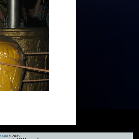
е Бои
© 2008