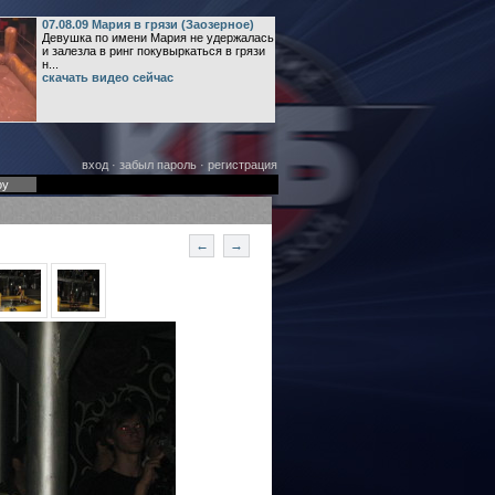
07.08.09 Мария в грязи (Заозерное)
Девушка по имени Мария не удержалась
и залезла в ринг покувыркаться в грязи
н...
скачать видео сейчас
вход
·
забыл пароль
·
регистрация
оу
←
→