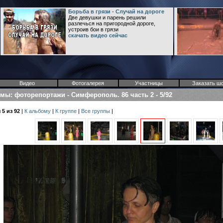
Борьба в грязи - Случай на дороге
Две девушки и парень решили
разлечься на пригородной дороге,
устроив бои в грязи
скачать видео сейчас
Видео
Фотогалерея
Участницы
Заказать ш
омы
:
фоторепортажи
-
Симферополь. 86 часть 2
-
5/92
5 из 92
|
К альбому
|
К группе
|
Все группы
|