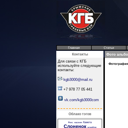
Главная
Статьи
Контакты
Фото альб
Для связи с КГБ
Фотография 
используйте следующие
контакты:
kgb3000@mail.ru
+7 978 77 05 441
vk.com/kgb3000com
Облако тэгов
Камета
Фокс
жасмин
Слоненок
wrestling