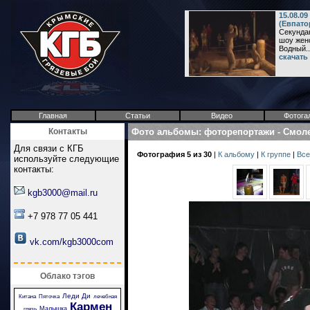
15.08.0
(Евпато
Секундан
шоу женс
Водный..
скачать
Главная
Статьи
Видео
Фотога
Контакты
Фото альбомы
:
фоторепортажи
-
Смоле
Для связи с КГБ
Фотография 5 из 30
|
К альбому
|
К группе
|
Все
используйте следующие
контакты:
kgb3000@mail.ru
+7 978 77 05 441
vk.com/kgb3000com
Облако тэгов
Леди Ди
Китана
Пяточка
лечебная
Кармен
Малышка
грязь