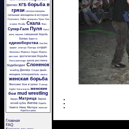
борьба в
КГБ
фитнес
грязи
сильные женщины
сильные женщины в истории
Скальпель
Зайка
аленушка
Крэш
бои
Скала
в грязи
Флэйм
Фокс
Пуля
Супер-Галя
бои в
смешанная борьба
желе
жасмин
Багира
Беретта
единоборства
бои без
кэтфайт
правил
электра
Пантера
Амазонка
Морячка
Энджи
Моряча
эротическая борьба
рестлинг
школа рестлинга
бои в шоколаде
Слоненок
бодибилдинг
Джокер
wrestling
Солдат Джейн
женщина телохранитель
никита
женская борьба
Женские бои в грязи
Стингер
женские
барби
бои в масле
mud wrestling
бои
Матрица
Зараза
Аврора
Анечка
летний кубок
борьба
Ника
Мегера
Камета
женская
борьба в грязи
Главная
FAQ