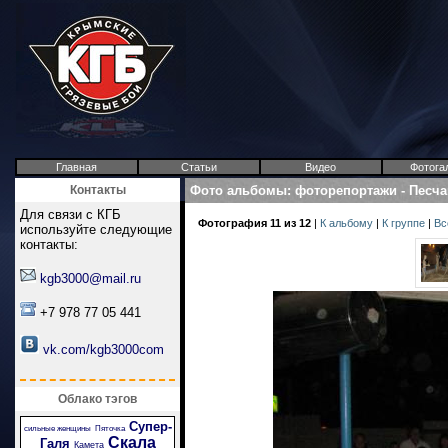
Главная
Статьи
Видео
Фотога
Контакты
Фото альбомы
:
фоторепортажи
-
Песча
Для связи с КГБ
Фотография 11 из 12
|
К альбому
|
К группе
|
Вс
используйте следующие
контакты:
kgb3000@mail.ru
+7 978 77 05 441
vk.com/kgb3000com
Облако тэгов
Супер-
сильные женщины
Пяточка
Скала
Галя
Камета