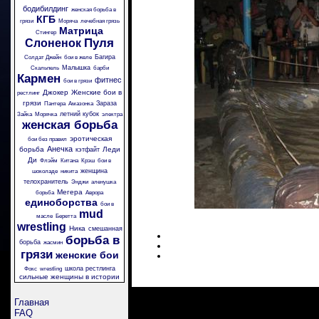
бодибилдинг
женская борьба в
КГБ
грязи
Моряча
лечебная грязь
Матрица
Стингер
Пуля
Слоненок
Багира
Солдат Джейн
бои в желе
Малышка
Скальпель
барби
Кармен
фитнес
бои в грязи
Джокер
Женские бои в
рестлинг
грязи
Зараза
Пантера
Амазонка
летний кубок
Зайка
Морячка
электра
женская борьба
эротическая
бои без правил
Анечка
борьба
Леди
кэтфайт
Ди
Флэйм
Китана
Крэш
бои в
женщина
шоколаде
никита
телохранитель
Энджи
аленушка
Мегера
борьба
Аврора
единоборства
бои в
mud
масле
Беретта
wrestling
Ника
смешанная
борьба в
борьба
жасмин
грязи
женские бои
школа рестлинга
Фокс
wrestling
сильные женщины в истории
Главная
FAQ