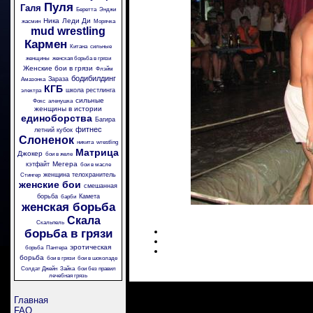
Пуля
Галя
Беретта
Энджи
Ника
Леди Ди
жасмин
Морячка
mud wrestling
Кармен
Китана
сильные
женщины
женская борьба в грязи
Женские бои в грязи
Флэйм
бодибилдинг
Зараза
Амазонка
КГБ
школа рестлинга
электра
сильные
Фокс
аленушка
женщины в истории
единоборства
Багира
фитнес
летний кубок
Слоненок
никита
wrestling
Матрица
Джокер
бои в желе
Мегера
кэтфайт
бои в масле
женщина телохранитель
Стингер
женские бои
смешанная
борьба
Камета
барби
женская борьба
Скала
Скальпель
борьба в грязи
эротическая
борьба
Пантера
борьба
бои в грязи
бои в шоколаде
Солдат Джейн
Зайка
бои без правил
лечебная грязь
Главная
FAQ