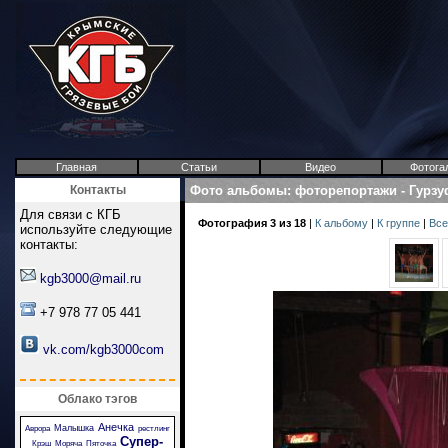
Главная
Статьи
Видео
Фотога
Контакты
Фото альбомы
:
фоторепортажи
-
Гурзу
Для связи с КГБ
Фотография 3 из 18
|
К альбому
|
К группе
|
Все
используйте следующие
контакты:
kgb3000@mail.ru
+7 978 77 05 441
vk.com/kgb3000com
Облако тэгов
Анечка
Малышка
Аврора
рестлинг
Супер-
Крэш
Моряча
Пяточка