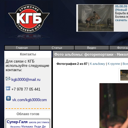
05.08.0
(Новый 
Борьба в
Болика в
скачать
Главная
Статьи
Видео
Фотога
Контакты
Фото альбомы
:
фоторепортажи
-
Никол
Для связи с КГБ
Фотография 2 из 87
|
К альбому
|
К группе
|
Все
используйте следующие
контакты:
kgb3000@mail.ru
+7 978 77 05 441
vk.com/kgb3000com
Облако тэгов
Супер-Галя
школа рестлинга
Леди Ди
Малышка
Амазонка