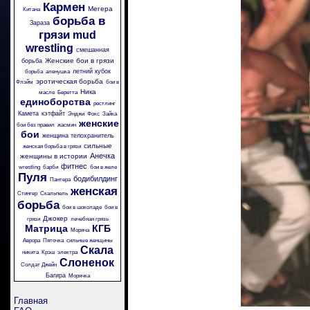
Кармен
Мегера
Китана
борьба в
Зараза
грязи
mud
wrestling
смешанная
Женские бои в грязи
борьба
летний кубок
борьба
аленушка
эротическая борьба
Флэйм
бои в
Ника
масле
Беретта
единоборства
рестлинг
Камета
кэтфайт
Энджи
Фокс
Зайка
женские
бои без правил
жасмин
бои
женщина телохранитель
сильные
женская борьба в грязи
Анечка
женщины в истории
фитнес
wrestling
барби
бои в желе
Пуля
бодибилдинг
Пантера
женская
Стингер
Скальпель
борьба
бои в шоколаде
бои в
Джокер
грязи
лечебная грязь
Матрица
КГБ
Моряча
Аврора
Пяточка
сильные женщины
Скала
никита
Крэш
электра
Слоненок
Солдат Джейн
Багира
Морячка
Главная