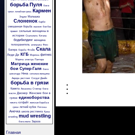
борьба
Пуля
бои в
Кармен
грязи
лечебная грязь
Малышка
Энджи
Слоненок
барби
смешанная борьба
жасмин
бои без
сильные женщины в
правил
истории
Скальпель
Китана
бодибилдинг
женщина
телохранитель
аленушка
Фокс
Скала
Багира
борьба
Флэйм
КГБ
фитнес
Леди Ди
Морячка
Моряча
электра
Пантера
Матрица
женские
бои
Супер-Галя
бои в
Ника
шоколаде
сильные женщины
Аврора
рестлинг
Солдат Джейн
борьба в грязи
Камета
Амазонка
Стингер
бои в
Джокер
Женские бои в
масле
единоборства
грязи
кэтфайт
никита
женская борьба в
летний кубок
грязи
Пяточка
Анечка
школа рестлинга
Крэш
mud wrestling
wrestling
Зараза
бои в желе
Главная