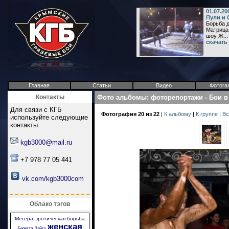
01.07.2
Пули и 
Борьба 
Матрица 
шоу Ж...
скачать
Главная
Статьи
Видео
Фотога
Контакты
Фото альбомы
:
фоторепортажи
-
Бои в
Для связи с КГБ
Фотография 20 из 22
|
К альбому
|
К группе
|
Вс
используйте следующие
контакты:
kgb3000@mail.ru
+7 978 77 05 441
vk.com/kgb3000com
Облако тэгов
Мегера
эротическая борьба
женская
Беретта
Зайка