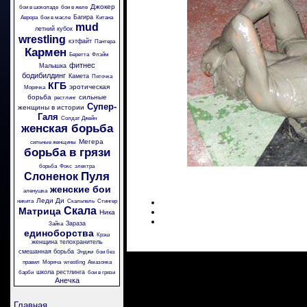
Джокер
бои в шоколаде
бои в желе
Багира
Аврора
бои в масле
Китана
mud
летний кубок
wrestling
кэтфайт
Пантера
Кармен
Беретта
Флэйм
фитнес
Малышка
бодибилдинг
Камета
Пяточка
КГБ
эротическая
Морячка
борьба
сильные
рестлинг
Супер-
женщины в истории
Галя
Солдат Джейн
женская борьба
Мегера
сильные женщины
борьба в грязи
борьба
Фокс
электра
Пуля
Слоненок
женские бои
аленушка
Леди Ди
никита
Скальпель
Стингер
Скала
Матрица
Ника
Зараза
Зайка
единоборства
Крэш
женщина телохранитель
смешанная борьба
Энджи
бои без
правил
Моряча
wrestling
Амазонка
школа рестлинга
барби
бои в грязи
Анечка
Главная