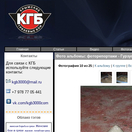
Главная
Статьи
Видео
Фотога
Контакты
Фото альбомы
:
фоторепортажи
-
Гурзу
Для связи с КГБ
Фотография 10 из 25
|
К альбому
|
К группе
|
Вс
используйте следующие
контакты:
kgb3000@mail.ru
+7 978 77 05 441
vk.com/kgb3000com
Облако тэгов
Женские
женская борьба в грязи
бои в грязи
жасмин
лечебная грязь