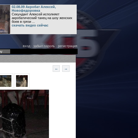
02.08.09 Акробат Алексей,
Новофедоровка
Секундант Алексей исполняет
акробатический танец на шоу женских
боев в грязи ...
скачать видео сейчас
вход
·
забыл пароль
·
регистрация
оу
←
→