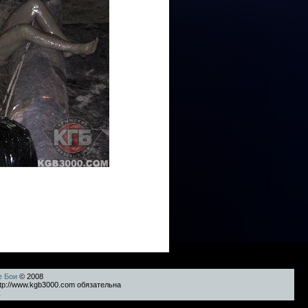
е Бои
© 2008
tp://www.kgb3000.com обязательна
k