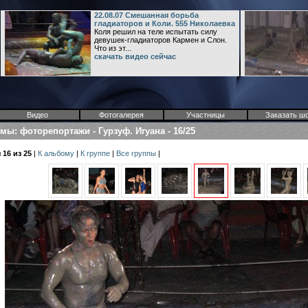
22.08.07 Смешанная борьба
гладиаторов и Коли. 555 Николаевка
Коля решил на теле испытать силу
девушек-гладиаторов Кармен и Слон.
Что из эт...
скачать видео сейчас
Видео
Фотогалерея
Участницы
Заказать ш
омы
:
фоторепортажи
-
Гурзуф. Игуана
-
16/25
16 из 25
|
К альбому
|
К группе
|
Все группы
|