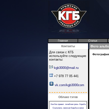
Главная
Статьи
Контакты
Фото альб
Для связи с КГБ
Фотография 
используйте следующие
контакты:
kgb3000@mail.ru
+7 978 77 05 441
vk.com/kgb3000com
Облако тэгов
бои без правил
лечебная грязь
борьба
Скальпель
женская борьба в грязи