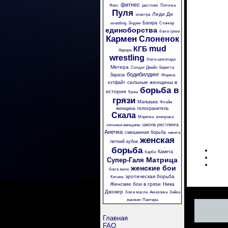
фитнес
Фокс
рестлинг
Пяточка
Пуля
Леди Ди
электра
Багира
wrestling
Энджи
Стингер
единоборства
бои в грязи
Кармен
Слоненок
mud
КГБ
Аврора
wrestling
бои в шоколаде
Мегера
Солдат Джейн
Беретта
бодибилдинг
Зараза
Моряча
сильные женщины в
кэтфайт
борьба в
истории
Крэш
грязи
Малышка
Флэйм
женщина телохранитель
Скала
Морячка
аленушка
школа рестлинга
сильные женщины
Анечка
смешанная борьба
никита
женская
летний кубок
борьба
Камета
барби
Матрица
Супер-Галя
женские бои
бои в желе
эротическая борьба
Китана
Женские бои в грязи
Ника
Джокер
бои в масле
Амазонка
Зайка
жасмин
Пантера
Главная
FAQ