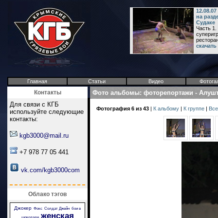
12.08.0
на разд
Судаке
Часть 1.
суперигр
ресторан
скачать
Главная
Статьи
Видео
Фотога
Контакты
Фото альбомы
:
фоторепортажи
-
Алушт
Для связи с КГБ
Фотография 6 из 43
|
К альбому
|
К группе
|
Все
используйте следующие
контакты:
kgb3000@mail.ru
+7 978 77 05 441
vk.com/kgb3000com
Облако тэгов
Джокер
Фокс
Солдат Джейн
бои в
женская
шоколаде