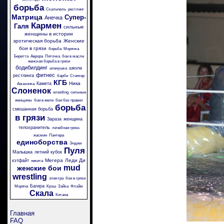
борьба
Скальпель
рестлинг
Матрица
Супер-
Анечка
Кармен
Галя
сильные
женщины в истории
эротическая борьба
Женские
бои в грязи
борьба
Морячка
Беретта
Аврора
Пяточка
бои в масле
женская борьба в грязи
бодибилдинг
школа
аленушка
фитнес
рестлинга
барби
Стингер
КГБ
Ника
Камета
Амазонка
Слоненок
wrestling
сильные
женщины
бои в желе
бои без правил
борьба
смешанная борьба
в грязи
Зараза
женщина
телохранитель
лечебная грязь
жасмин
Пантера
единоборства
Энджи
Пуля
Малышка
летний кубок
Мегера
Леди Ди
кэтфайт
никита
mud
женские бои
wrestling
электра
бои в грязи
Багира
Моряча
Крэш
Зайка
Флэйм
Скала
Китана
Главная
FAQ