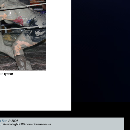
 в грязи
е Бои
© 2008
tp://www.kgb3000.com обязательна
k