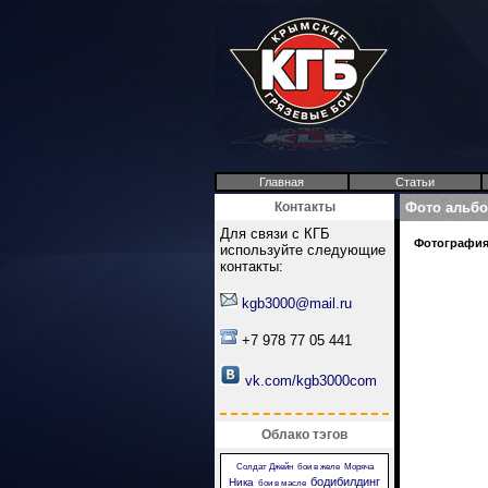
Главная
Статьи
Контакты
Фото альб
Для связи с КГБ
Фотография 
используйте следующие
контакты:
kgb3000@mail.ru
+7 978 77 05 441
vk.com/kgb3000com
Облако тэгов
Солдат Джейн
бои в желе
Моряча
бодибилдинг
Ника
бои в масле