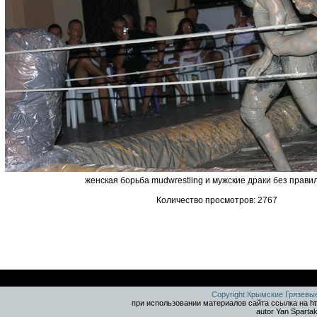
женская борьба mudwrestling и мужские драки без правил
Количество просмотров: 2767
Copyright Крымские Грязевы
при использовании материалов сайта ссылка на ht
autor Yan Sparta