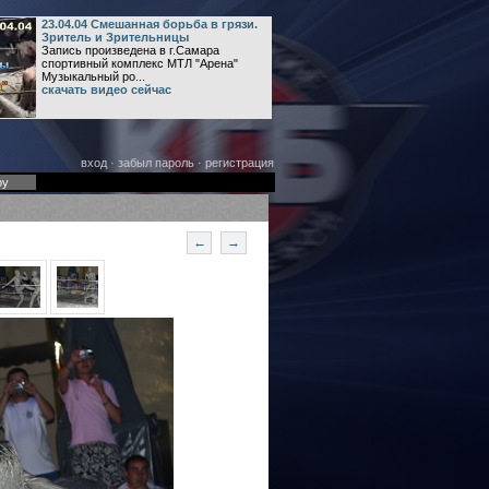
23.04.04 Смешанная борьба в грязи.
Зритель и Зрительницы
Запись произведена в г.Самара
спортивный комплекс МТЛ "Арена"
Музыкальный ро...
скачать видео сейчас
вход
·
забыл пароль
·
регистрация
оу
←
→