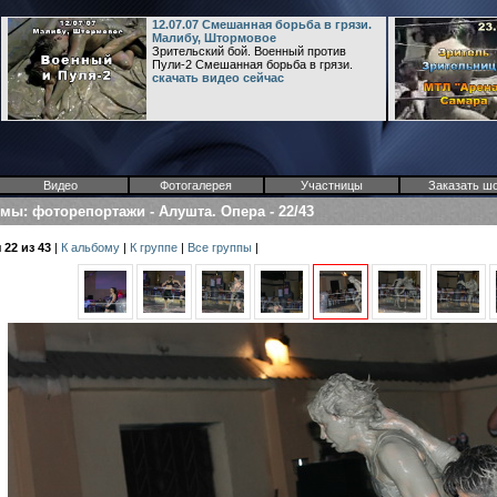
12.07.07 Смешанная борьба в грязи.
Малибу, Штормовое
Зрительский бой. Военный против
Пули-2 Смешанная борьба в грязи.
скачать видео сейчас
Видео
Фотогалерея
Участницы
Заказать ш
омы
:
фоторепортажи
-
Алушта. Опера
-
22/43
22 из 43
|
К альбому
|
К группе
|
Все группы
|