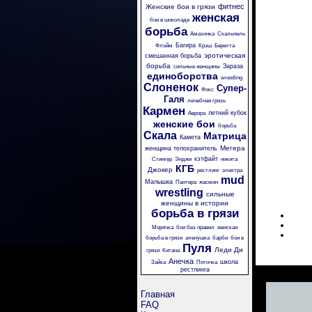
фитнес
Женские бои в грязи
женская
бои в шоколаде
борьба
Амазонка
Скальпель
Багира
Флэйм
Крэш
Беретта
эротическая
смешанная борьба
борьба
Зараза
сильные женщины
единоборства
wrestling
Слоненок
Супер-
Фокс
Галя
лечебная грязь
Кармен
летний кубок
Аврора
женские бои
борьба
Скала
Матрица
Камета
Мегера
женщина телохранитель
кэтфайт
Стингер
Энджи
никита
КГБ
Джокер
рестлинг
электра
mud
Малышка
Пантера
жасмин
wrestling
сильные
женщины в истории
борьба в грязи
Морячка
бои без правил
женская
борьба в грязи
аленушка
барби
бои в
Пуля
Леди Ди
грязи
Китана
Анечка
школа
Зайка
Пяточка
рестлинга
Главная
FAQ