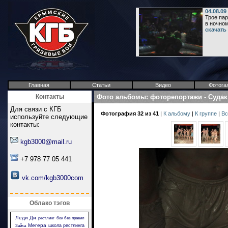
04.08.0
Трое пар
в ночном
скачать
Главная
Статьи
Видео
Фотога
Контакты
Фото альбомы
:
фоторепортажи
-
Судак
Для связи с КГБ
Фотография 32 из 41
|
К альбому
|
К группе
|
Вс
используйте следующие
контакты:
kgb3000@mail.ru
+7 978 77 05 441
vk.com/kgb3000com
Облако тэгов
Леди Ди
рестлинг
бои без правил
Мегера
школа рестлинга
Зайка