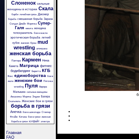
Слоненок
сильные
Скала
женщины в истории
Джокер
барби
лечебная грязь
смешанная борьба
Зараза
борьба
Супер-
Солдат Джейн
Морячка
Галя
женщина
никита
телохранитель
бои в масле
эротическая борьба
летний
mud
кубок
жасмин
Крэш
wrestling
аленушка
женская борьба
Кармен
Ника
Пантера
Матрица
фитнес
Камета
КГБ
бодибилдинг
Беретта
единоборства
Фокс
бои в
женские бои
желе
Пяточка
Пуля
wrestling
Аврора
Малышка
сильные женщины
б
Багира
Амазонка
Моряча
Энджи
Женские бои в грязи
Скальпель
борьба в грязи
Анечка
бои в шоколаде
Стингер
Флэйм
Китана
бои в грязи
женская
кэтфайт
борьба в грязи
электра
Главная
FAQ